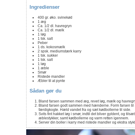
Ingredienser
400
gr. øko. svinekød
1
æg
Ca. 1/2 dl. havregryn
Ca. 1/2 dl. mælk
1
løg
1
tsk.
salt
Peber
1
ds. kokosmælk
2
spsk.
mediumstærk karry
1
tsk.
sukker
1
tsk.
salt
1
løg
1
æble
Smør
Ristede mandler
Æbler til at pynte
Sådan gør du
Bland farsen sammen med æg, revet løg, mælk og havregryn,
Bland farsen godt sammen med hænderne. Form farsen til sm
færdigkogte. Hæld vandet fra og sæt kødbollerne til side.
Svits fint hakket løg i smør, indtil det bliver gyldent, og t
æblestykker, samt kødbollerne og varm retten igennem.
Server din boller i karry med ristede mandler og ekstra sty