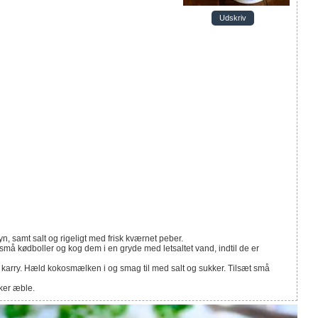
Udskriv
 samt salt og rigeligt med frisk kværnet peber.
å kødboller og kog dem i en gryde med letsaltet vand, indtil de er
ilsæt karry. Hæld kokosmælken i og smag til med salt og sukker. Tilsæt små
kker æble.