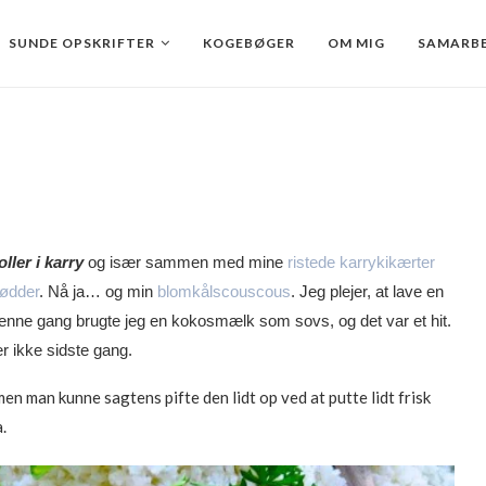
SUNDE OPSKRIFTER
KOGEBØGER
OM MIG
SAMARBE
oller i karry
og især sammen med mine
ristede karrykikærter
nødder
. Nå ja… og min
blomkålscouscous
. Jeg plejer, at lave en
denne gang brugte jeg en kokosmælk som sovs, og det var et hit.
er ikke sidste gang.
men man kunne sagtens pifte den lidt op ved at putte lidt frisk
.