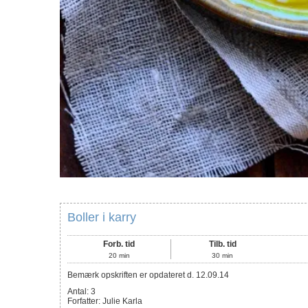
Boller i karry
Forb. tid
Tilb. tid
20
min
30
min
Bemærk opskriften er opdateret d. 12.09.14
Antal
:
3
Forfatter
:
Julie Karla