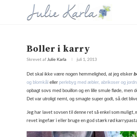
Boller i karry
Skrevet af
Julie Karla
juli 1, 2013
Det skal ikke være nogen hemmelighed, at jeg elsker
b
og blomkål
eller
perlebyg med æbler, abrikoser og jord
opbagt sovs med bouillon og en lille smule fløde, men 
Det var utroligt nemt, og smagte super godt, så det bliv
Jeg har lavet sovsen til denne ret så enkel som muligt, 
revet ingefær i eller bruge en god stærk rød karrypasta