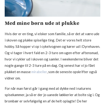
Med mine børn ude at plukke
Hvis der er en ting, vi elsker som familie, så er det at være ude
i skoven og plukke spiselige ting. Det er vores helt store
hobby. Så hopper vi op i cykelvognen og kører ud i Dyrehaven.
Og vi tager i hvert fald en 2-3 ture om ugen efter aftensmad,
hvor vi cykler ud i skoven og samler. I weekenderne bliver det
nogle gange til 2-3 ture på en dag. Og senest har vi jo fået
plukket en masse
mirabeller
, som de seneste opskrifter også
vidner om.
For når man først går i gang med at dykke ned i naturens
spisekammer, ja så er der jo uanede lækkerier at bolte sig i. Og
brombær er selvfølgelig en af de helt oplagte! De her