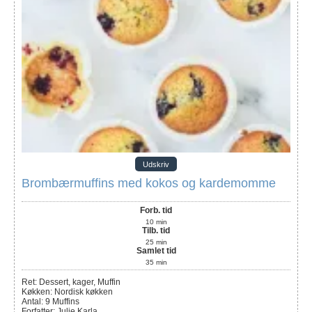
Udskriv
Brombærmuffins med kokos og kardemomme
Forb. tid
10
min
Tilb. tid
25
min
Samlet tid
35
min
Ret:
Dessert, kager, Muffin
Køkken:
Nordisk køkken
Antal
:
9
Muffins
Forfatter
:
Julie Karla