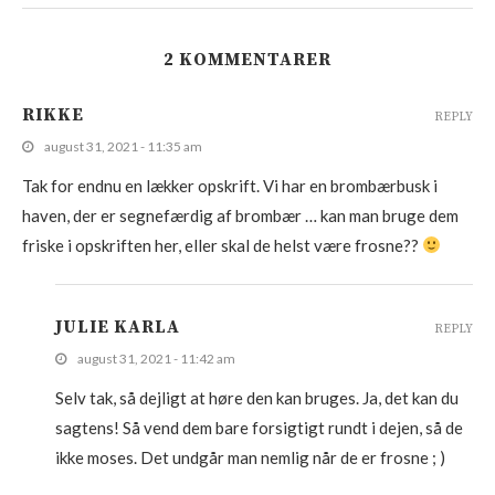
2 KOMMENTARER
RIKKE
REPLY
august 31, 2021 - 11:35 am
Tak for endnu en lækker opskrift. Vi har en brombærbusk i
haven, der er segnefærdig af brombær … kan man bruge dem
friske i opskriften her, eller skal de helst være frosne??
JULIE KARLA
REPLY
august 31, 2021 - 11:42 am
Selv tak, så dejligt at høre den kan bruges. Ja, det kan du
sagtens! Så vend dem bare forsigtigt rundt i dejen, så de
ikke moses. Det undgår man nemlig når de er frosne ; )