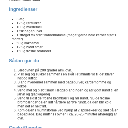
Ingredienser
3
æg
125
g
rørsukker
100
g
hvedemel
1
tsk
bagepulver
1
strøget tsk
stødt kardemomme
(meget gerne hele kerner stødt i
morter)
50
g
kokosmel
125
g
blødt smør
150
g
frosne brombær
Sådan gør du
Sæt ovnen på 200 grader alm. ovn.
Pisk æg og sukker sammen i en skål i et minuts tid til det bliver
lyst og luftigt.
Bland hvedemel sammen med bagepulver, kardemomme og
kokos.
Vend mel og blødt smør i æggeblandingen og rør godt rundt til en
jævn og glat kagedej
Vend til sidst de frosne brombær i og rør rundt. NB de frosne
brombær gør dejen lidt hårdere at røre rundt, da den blir kold,
men det er helt fint.
Kom dejen i muffinsforme ved hjælp af 2 spiseskeer og sæt på en
bageplade. Bag muffins i ovnen i ca. 20-25 minutter afhængig af
ovn.
Opskriftsnoter