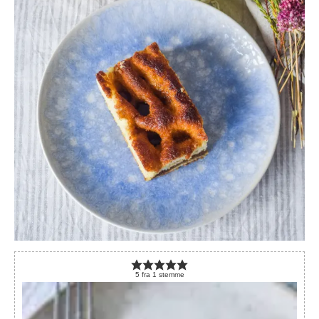
5
fra
1
stemme