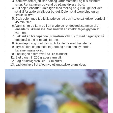
Kom hvedemel, sukker, salt og kardemomme i og til sidst blødt
smør. Rør sammen og vend ud på meldrysset bord.
Ælt dejen ensartet. Hold igen med mel og brug kun lige det, der
skal til for at dejen slipper bordet. Dejen skal være blød og en
smule klistret.
Dæk dejen med fugtigt klæde og lad den hæve på køkkenbordet i
45 minutter.
Varm smør og farin op i en gryde og rør det godt sammen til en
ensartet sukkermasse. Når smørret er smeltet tages gryden af
varmen.
Beklæd en bradepande i størrelsen 23×33 cm med bagepapir, så
det også dækker op ad siderne.
Kom dejen i og bred den ud til kanterne med hænderne.
Tryk huller i dejen med fingrene og hæld den flydende
karamelmasse over.
Lad kagen efterhæve i ca. 15 minutter.
Sæt ovnen til 200 grader varmluft.
Bag brunsvigeren i ca. 14 minutter.
Lad den køle lidt af og nyd et lunt stykke brunsviger.