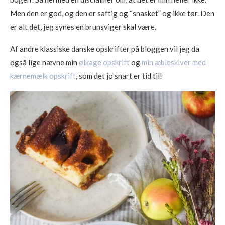
Men den er god, og den er saftig og “snasket” og ikke tør. Den
er alt det, jeg synes en brunsviger skal være.
Af andre klassiske danske opskrifter på bloggen vil jeg da
også lige nævne min
ølkage opskrift
og
min æbleskiver med
kærnemælk opskrift
, som det jo snart er tid til!