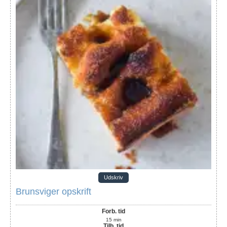
Udskriv
Brunsviger opskrift
Forb. tid
15
min
Tilb. tid