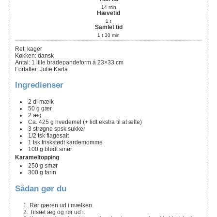
14
min
Hævetid
1
t
Samlet tid
1
t
30
min
Ret:
kager
Køkken:
dansk
Antal
:
1
lille bradepandeform á 23×33 cm
Forfatter
:
Julie Karla
Ingredienser
2
dl
mælk
50
g
gær
2
æg
Ca. 425
g
hvedemel
(+ lidt ekstra til at ælte)
3
strøgne spsk
sukker
1/2
tsk
flagesalt
1
tsk
friskstødt kardemomme
100
g
blødt smør
Karameltopping
250
g
smør
300
g
farin
Sådan gør du
Rør gæren ud i mælken.
Tilsæt æg og rør ud i.