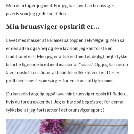
Men dem tager jeg med. For jeg har lavet en brunsviger,
præcis som jeg godt kan li’ den.
Min brunsviger opskrift er…
Lavet med masser af karamel på toppen selvfølgelig. Men så
er den altså også høj og ikke lav, som jeg kan forstå en
traditionel er?! Men jeg er altså vild med et dejligt højt stykke
brioche lignende brød med masser af “snask”. Og jeg har netop
lavet opskriften sådan, at brøddelen ikke bliver tør. Der er
godt med smør i, som sørger for en skøn saftig krumme.
Du kan selvfølgelig også lave min brunsviger opskrift fladere,
hvis du foretrækker det. Jeg er bare så begejstret for denne
tykkelse, at jeg fortsætter i det brunsviger spor ; )