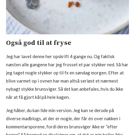
Også god til at fryse
Jeg har lavet denne her opskrift 4 gange nu. Og faktisk
næsten alle gangene har jeg frosset et par stykker ned. Så har
jeg taget nogle stykker op til fx en søndag morgen. Efter at
blive varmet op i ovnen har man altså seriøst et nærmest
nybagt stykke brunsviger. Så det kan anbefales, hvis du ikke
når at få gjort kål på hele kagen.
Jeg håber, du kan lide min version. Jeg kan se derude på
diverse madblogs, at der er nogle, der får én over nakken i
kommentarsporene, fordi deres brunsviger ikke er “efter
bogen”. Så hermed en disclaimer om, at det er min heller ikke.