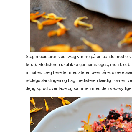
Steg medisteren ved svag varme på en pande med oliveno
først). Medisteren skal ikke gennemsteges, men blot br
minutter. Læg herefter medisteren over på et skærebr
rødløgsblandingen og bag medisteren færdig i ovnen ved
dejlig sprød overflade og sammen med den sød-syrlige rø