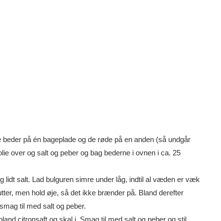
 beder på én bageplade og de røde på en anden (så undgår
lie over og salt og peber og bag bederne i ovnen i ca. 25
lidt salt. Lad bulguren simre under låg, indtil al væden er væk
utter, men hold øje, så det ikke brænder på. Bland derefter
smag til med salt og peber.
d citronsaft og skal i. Smag til med salt og peber og stil