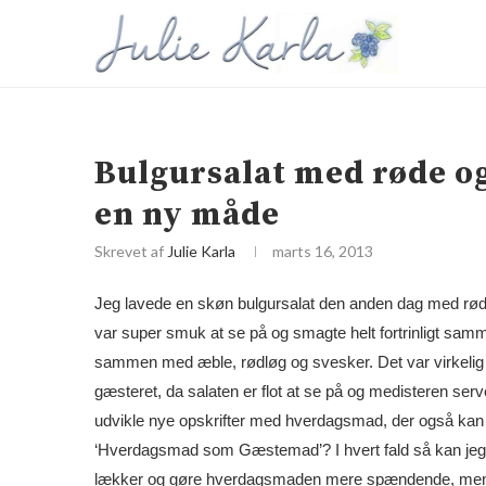
Bulgursalat med røde og
en ny måde
Skrevet af
Julie Karla
marts 16, 2013
Jeg lavede en skøn bulgursalat den anden dag med røde
var super smuk at se på og smagte helt fortrinligt sa
sammen med æble, rødløg og svesker. Det var virkelig
gæsteret, da salaten er flot at se på og medisteren ser
udvikle nye opskrifter med hverdagsmad, der også kan
‘Hverdagsmad som Gæstemad’? I hvert fald så kan jeg
lækker og gøre hverdagsmaden mere spændende, men 