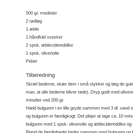
500 gr. medister
2 rødløg
1 æble
1 håndfuld svesker
2 spsk. æblecidereddike
1 spsk. olivenolie
Peber
Tilberedning
Skræl bederne, skær dem i små stykker og læg de gule
man, at alle bederne bliver røde). Dryp godt med oliveno
minutter ved 200 gr.
Hæld bulguren i en lille gryde sammen med 3 dl. vand og 
og bulguren er færdigkogt. Det plejer at tage ca. 10 min
bulguren med 1 spsk. olivenolie og æblecidereddike og 
Bland de færdigbagte beder sammen med bulguren og blan