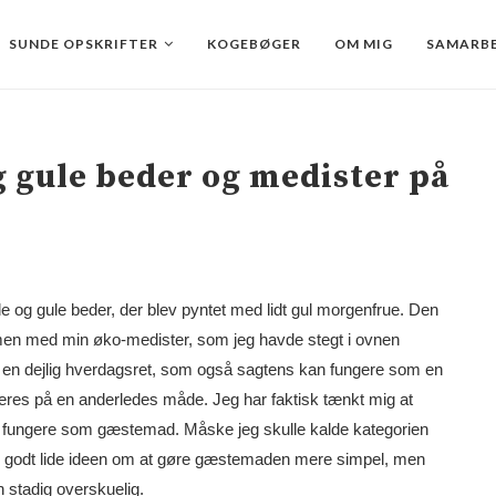
SUNDE OPSKRIFTER
KOGEBØGER
OM MIG
SAMARBE
 gule beder og medister på
 og gule beder, der blev pyntet med lidt gul morgenfrue. Den
mmen med min øko-medister, som jeg havde stegt i ovnen
 en dejlig hverdagsret, som også sagtens kan fungere som en
veres på en anderledes måde. Jeg har faktisk tænkt mig at
 fungere som gæstemad. Måske jeg skulle kalde kategorien
 godt lide ideen om at gøre gæstemaden mere simpel, men
stadig overskuelig.