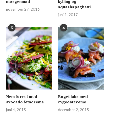
morgenmad
kylling og
squashspaghetti
november 27, 2016
juni 1, 2017
3
4
Nem forret med
Røget laks med
avocado fetacreme
rygeostcreme
juni 4, 2015
december 2, 2015