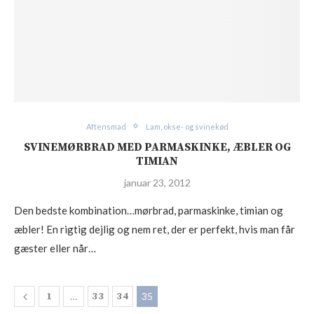
Aftensmad
Lam, okse- og svinekød
SVINEMØRBRAD MED PARMASKINKE, ÆBLER OG
TIMIAN
januar 23, 2012
Den bedste kombination…mørbrad, parmaskinke, timian og
æbler! En rigtig dejlig og nem ret, der er perfekt, hvis man får
gæster eller når…
1
…
33
34
35