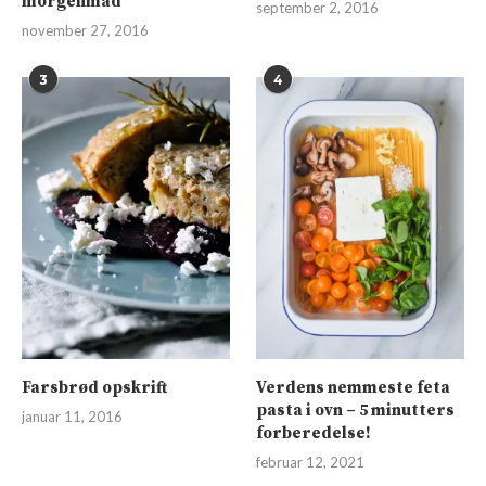
morgenmad
september 2, 2016
november 27, 2016
3
4
Farsbrød opskrift
Verdens nemmeste feta
pasta i ovn – 5 minutters
januar 11, 2016
forberedelse!
februar 12, 2021