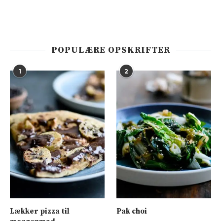
POPULÆRE OPSKRIFTER
1
2
Lækker pizza til
Pak choi