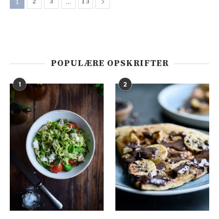
1
2
3
…
13
POPULÆRE OPSKRIFTER
1
2