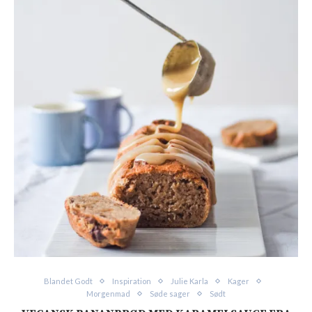
Blandet Godt
Inspiration
Julie Karla
Kager
Morgenmad
Søde sager
Sødt