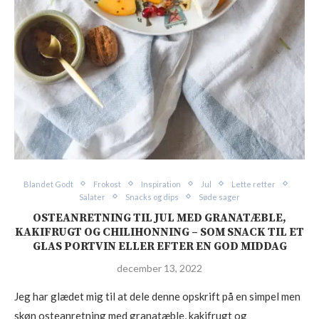
Blandet Godt
Frokost
Inspiration
Jul
Lette retter
Salater
Snacks og dips
Søde sager
OSTEANRETNING TIL JUL MED GRANATÆBLE,
KAKIFRUGT OG CHILIHONNING – SOM SNACK TIL ET
GLAS PORTVIN ELLER EFTER EN GOD MIDDAG
december 13, 2022
Jeg har glædet mig til at dele denne opskrift på en simpel men
skøn osteanretning med granatæble, kakifrugt og