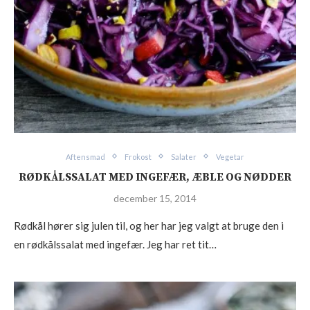
Aftensmad
Frokost
Salater
Vegetar
RØDKÅLSSALAT MED INGEFÆR, ÆBLE OG NØDDER
december 15, 2014
Rødkål hører sig julen til, og her har jeg valgt at bruge den i
en rødkålssalat med ingefær. Jeg har ret tit…