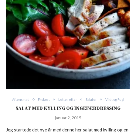
Aftensmad
Frokost
Lette retter
Salater
Vildt og Fugl
SALAT MED KYLLING OG INGEFÆRDRESSING
januar 2, 2015
Jeg startede det nye år med denne her salat med kylling og en