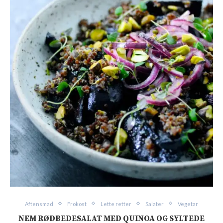
Aftensmad
Frokost
Lette retter
Salater
Vegetar
NEM RØDBEDESALAT MED QUINOA OG SYLTEDE