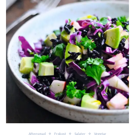
Aftensmad
Frokost
Salater
Vegetar