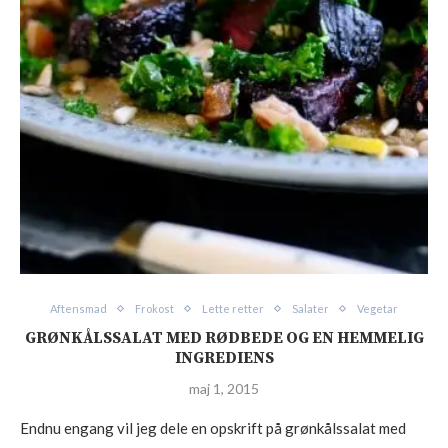
Aftensmad
Frokost
Lette retter
Salater
Vegetar
GRØNKÅLSSALAT MED RØDBEDE OG EN HEMMELIG
INGREDIENS
maj 1, 2015
Endnu engang vil jeg dele en opskrift på grønkålssalat med