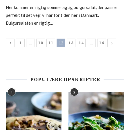
Her kommer en rigtig sommeragtig bulgursalat, der passer
perfekt til det vejr, vi har for tiden her i Danmark.
Bulgursalaten er rigtig…
1
…
10
11
12
13
14
…
16
POPULÆRE OPSKRIFTER
1
2