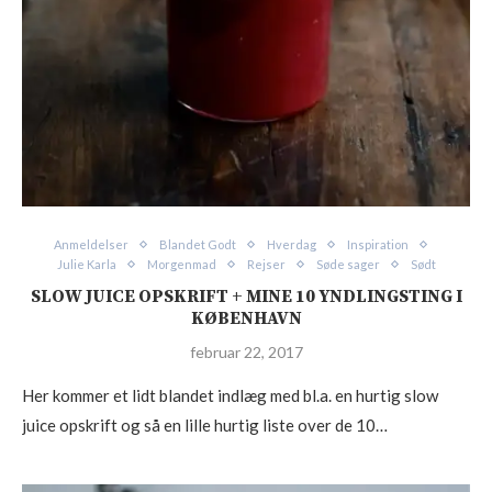
Anmeldelser
Blandet Godt
Hverdag
Inspiration
Julie Karla
Morgenmad
Rejser
Søde sager
Sødt
SLOW JUICE OPSKRIFT + MINE 10 YNDLINGSTING I
KØBENHAVN
februar 22, 2017
Her kommer et lidt blandet indlæg med bl.a. en hurtig slow
juice opskrift og så en lille hurtig liste over de 10…