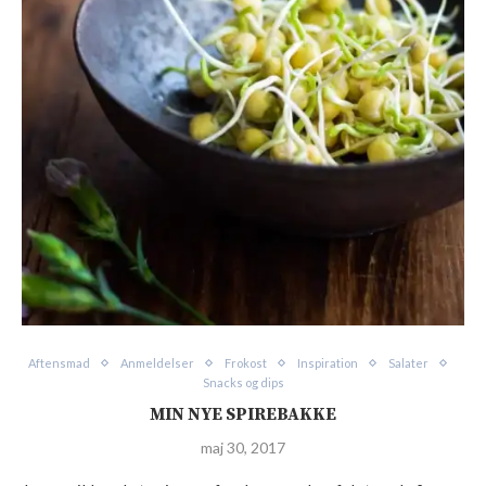
Aftensmad
Anmeldelser
Frokost
Inspiration
Salater
Snacks og dips
MIN NYE SPIREBAKKE
maj 30, 2017