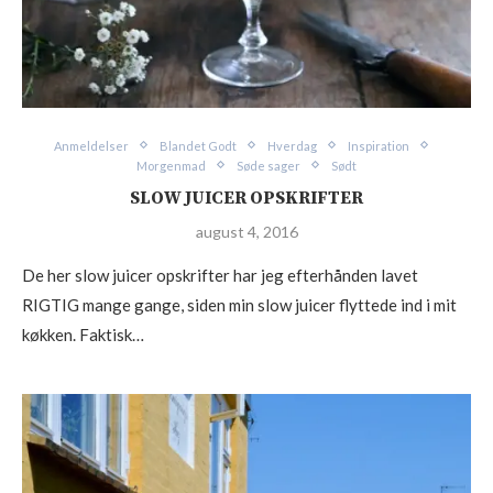
Anmeldelser
Blandet Godt
Hverdag
Inspiration
Morgenmad
Søde sager
Sødt
SLOW JUICER OPSKRIFTER
august 4, 2016
De her slow juicer opskrifter har jeg efterhånden lavet
RIGTIG mange gange, siden min slow juicer flyttede ind i mit
køkken. Faktisk…