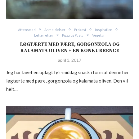
Aftensmad
Anmeldelser
Frokost
Inspiration
Lette retter
Pizza og Pasta
Vegetar
LØGTÆRTE MED PÆRE, GORGONZOLA OG
KALAMATA OLIVEN + EN KONKURRENCE
april 3, 2017
Jeg har lavet en oplagt før-middag snack i form af denne her
løgtærte med pære, gorgonzola og kalamata oliven. Den vil
helt…