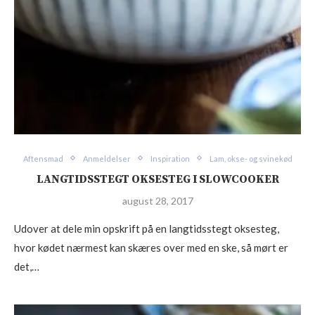
Aftensmad
Anmeldelser
Inspiration
Lam, okse- og svinekød
LANGTIDSSTEGT OKSESTEG I SLOWCOOKER
august 28, 2017
Udover at dele min opskrift på en langtidsstegt oksesteg,
hvor kødet nærmest kan skæres over med en ske, så mørt er
det,…