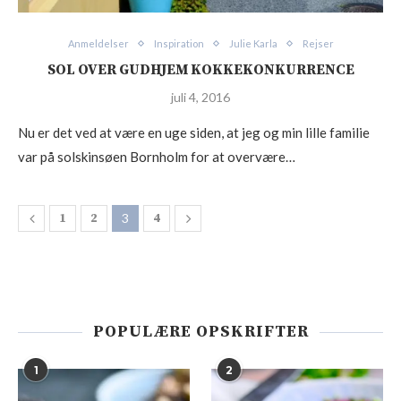
Anmeldelser
Inspiration
Julie Karla
Rejser
SOL OVER GUDHJEM KOKKEKONKURRENCE
juli 4, 2016
Nu er det ved at være en uge siden, at jeg og min lille familie
var på solskinsøen Bornholm for at overvære…
1
2
3
4
POPULÆRE OPSKRIFTER
1
2