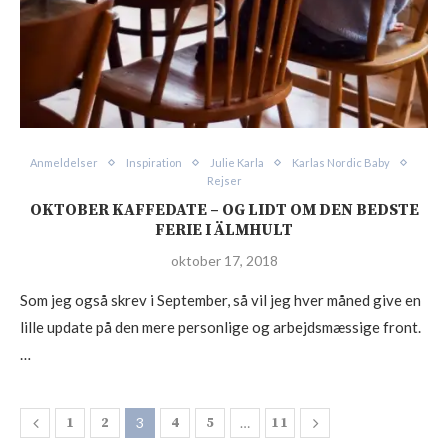
Anmeldelser
Inspiration
Julie Karla
Karlas Nordic Baby
Rejser
OKTOBER KAFFEDATE – OG LIDT OM DEN BEDSTE
FERIE I ÄLMHULT
oktober 17, 2018
Som jeg også skrev i September, så vil jeg hver måned give en
lille update på den mere personlige og arbejdsmæssige front.
…
1
2
3
4
5
…
11