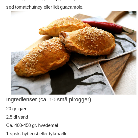
sød tomatchutney eller lidt guacamole.
Ingredienser (ca. 10 små pirogger)
20 gr. gær
2,5 dl vand
Ca. 400-450 gr. hvedemel
1 spsk. hytteost eller tykmælk