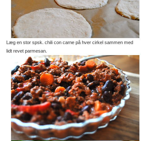
Læg en stor spsk. chili con carne på hver cirkel sammen med
lidt revet parmesan.