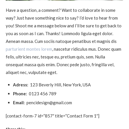
Have a question, a comment? Want to collaborate in some
way? Just have something nice to say? I’d love to hear from
you! Shoot me a message below and I’ll be sure to get back to
you as soon as I can. Thanks! Lommodo ligula eget dolor.
Aenean massa. Cum sociis natoque penatibus et magnis dis
parturient montes lorem
, nascetur ridiculus mus. Donec quam
felis, ultricies nec, tesque eu, pretium quis, sem. Nulla
onsequat massa quis enim. Donec pede justo, fringilla vel,
aliquet nec, vulputate eget.
Adress:
123 Beverly Hill, New York, USA
Phone:
0123 456 789
Email:
pencidesign@gmail.com
[contact-form-7 id=”857″ title=”Contact Form 1″]