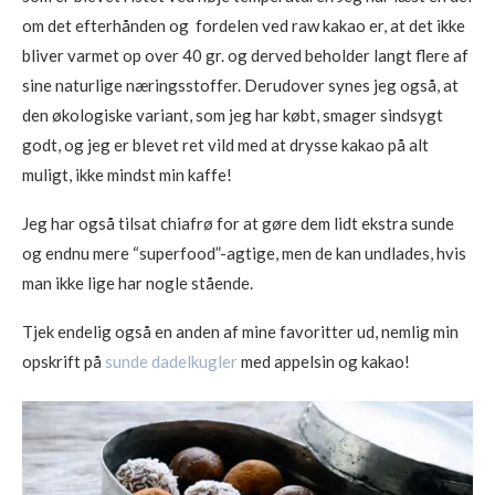
om det efterhånden og fordelen ved raw kakao er, at det ikke
bliver varmet op over 40 gr. og derved beholder langt flere af
sine naturlige næringsstoffer. Derudover synes jeg også, at
den økologiske variant, som jeg har købt, smager sindsygt
godt, og jeg er blevet ret vild med at drysse kakao på alt
muligt, ikke mindst min kaffe!
Jeg har også tilsat chiafrø for at gøre dem lidt ekstra sunde
og endnu mere “superfood”-agtige, men de kan undlades, hvis
man ikke lige har nogle stående.
Tjek endelig også en anden af mine favoritter ud, nemlig min
opskrift på
sunde dadelkugler
med appelsin og kakao!