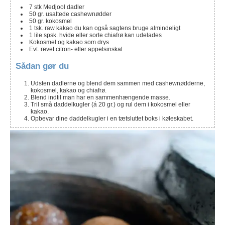
7
stk Medjool dadler
50
gr. usaltede cashewnødder
50
gr. kokosmel
1
tsk.
raw kakao
du kan også sagtens bruge almindeligt
1
lile spsk. hvide eller sorte chiafrø
kan udelades
Kokosmel og kakao som drys
Evt. revet citron- eller appelsinskal
Sådan gør du
Udsten dadlerne og blend dem sammen med cashewnødderne,
kokosmel, kakao og chiafrø.
Blend indtil man har en sammenhængende masse.
Tril små daddelkugler (á 20 gr.) og rul dem i kokosmel eller
kakao.
Opbevar dine daddelkugler i en tætsluttet boks i køleskabet.