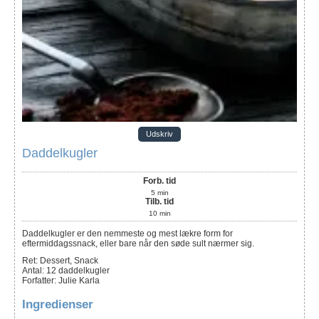
Udskriv
Daddelkugler
Forb. tid
5
min
Tilb. tid
10
min
Daddelkugler er den nemmeste og mest lækre form for
eftermiddagssnack, eller bare når den søde sult nærmer sig.
Ret:
Dessert, Snack
Antal
:
12
daddelkugler
Forfatter
:
Julie Karla
Ingredienser