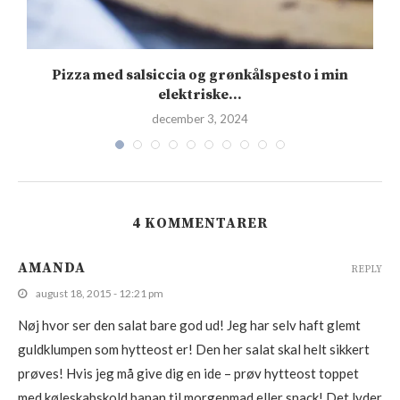
Pizza med salsiccia og grønkålspesto i min
elektriske...
december 3, 2024
4 KOMMENTARER
AMANDA
REPLY
august 18, 2015 - 12:21 pm
Nøj hvor ser den salat bare god ud! Jeg har selv haft glemt
guldklumpen som hytteost er! Den her salat skal helt sikkert
prøves! Hvis jeg må give dig en ide – prøv hytteost toppet
med køleskabskold banan til morgenmad eller snack! Det lyder