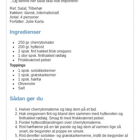
...Og denne her salat skal nok imponere!
Ret:
Salat, Tilbehør
Køkken:
dansk, internationalt
Antal
:
4
personer
Forfatter
:
Julie Karla
Ingredienser
250
gr. cherrytomater
200
gr. hytteost
2
spsk.
fint hakket frisk oregano
1
stor spsk. finthakket rødløg
Friskkværnet peber
Toppings
1
spsk.
solsikkekerner
1
spsk.
græskarkerner
1
spsk.
hørfrø
Olivenolie
Salt
Sådan gør du
Halver cherrytomaterne og læg dem på et fad.
Hak oreganoen fint og bland den sammen med hytteosten og
finthakket rødløg. Smag til med friskkværnet peber.
Fordel hytteostblandingen over cherrytomaterne.
Rist hørfrøene på en tør pande og tag dem af varmen lige så
snart, de begynder at poppe en smule.
Rist derefter solsikke- og græskarkernerne, indtil de begynder at