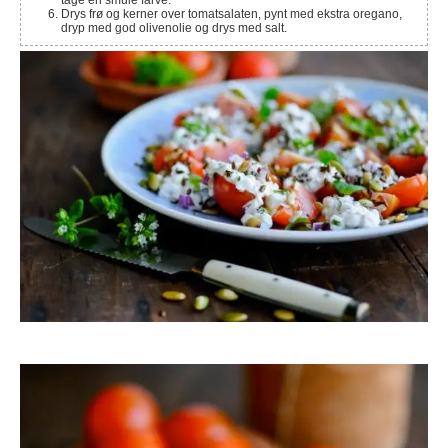
tage en smule farve.
Drys frø og kerner over tomatsalaten, pynt med ekstra oregano,
dryp med god olivenolie og drys med salt.