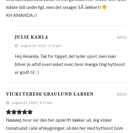
måske lidt underligt, men det smager SÅ lækkert!
KH AMANDA //
JULIE KARLA
REPLY
august 22, 2015 - 3:13 pm
Hej Amanda, Tak for tippet, det lyder sjovt, men man
bliver jo altid overrasket over, hvor mange ting hytteost
er godt til : )
VICKI TERESE GRAULUND LARSEN
REPLY
august 31, 2015 - 4:17 pm
Nøøøøj, hvor ser den her opskrift lækker ud. Jeg elsker
tomatsalat i alle afskygninger, så den her med hytteost (som