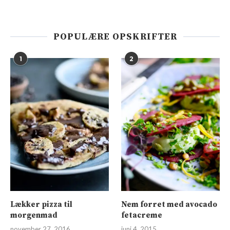
POPULÆRE OPSKRIFTER
1
2
Lækker pizza til
Nem forret med avocado
morgenmad
fetacreme
november 27, 2016
juni 4, 2015