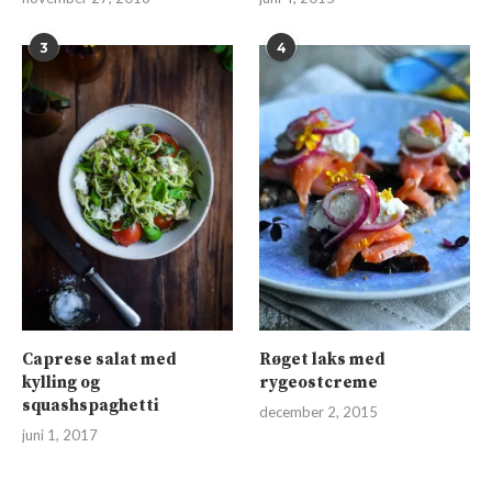
3
4
Caprese salat med
Røget laks med
kylling og
rygeostcreme
squashspaghetti
december 2, 2015
juni 1, 2017