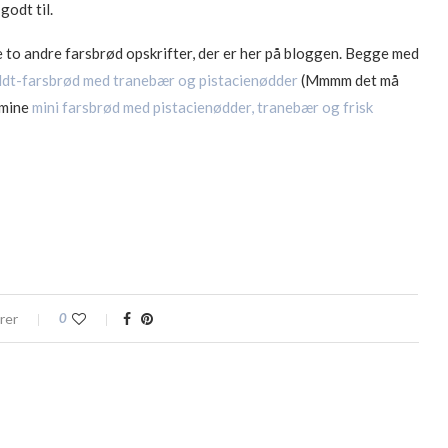
godt til.
l de to andre farsbrød opskrifter, der er her på bloggen. Begge med
ldt-farsbrød med tranebær og pistacienødder
(Mmmm det må
 mine
mini farsbrød med pistacienødder, tranebær og frisk
rer
0