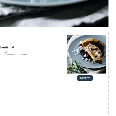
Samlet tid
1
t
Udskriv