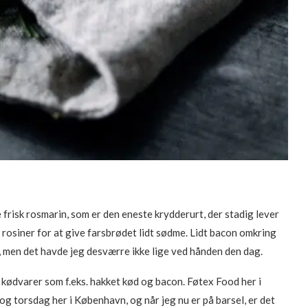
e frisk rosmarin, som er den eneste krydderurt, der stadig lever
og rosiner for at give farsbrødet lidt sødme. Lidt bacon omkring
n, men det havde jeg desværre ikke lige ved hånden den dag.
s kødvarer som f.eks. hakket kød og bacon. Føtex Food her i
og torsdag her i København, og når jeg nu er på barsel, er det