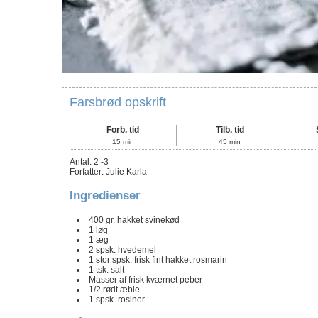
Farsbrød opskrift
Forb. tid
Tilb. tid
15
min
45
min
Antal
:
2
-3
Forfatter
:
Julie Karla
Ingredienser
400
gr. hakket svinekød
1
løg
1
æg
2
spsk.
hvedemel
1
stor spsk. frisk fint hakket rosmarin
1
tsk.
salt
Masser af frisk kværnet peber
1/2
rødt æble
1
spsk.
rosiner