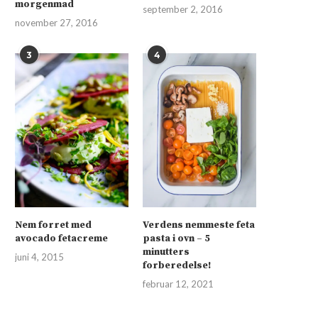
morgenmad
september 2, 2016
november 27, 2016
3
4
Nem forret med
Verdens nemmeste feta
avocado fetacreme
pasta i ovn – 5
minutters
juni 4, 2015
forberedelse!
februar 12, 2021