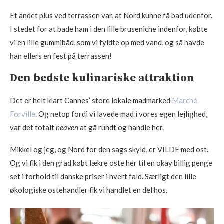
Et andet plus ved terrassen var, at Nord kunne få bad udenfor.
I stedet for at bade ham i den lille bruseniche indenfor, købte
vi en lille gummibåd, som vi fyldte op med vand, og så havde
han ellers en fest på terrassen!
Den bedste kulinariske attraktion
Det er helt klart Cannes’ store lokale madmarked
Marché
Forville
. Og netop fordi vi lavede mad i vores egen lejlighed,
var det totalt
heaven
at gå rundt og handle her.
Mikkel og jeg, og Nord for den sags skyld, er VILDE med ost.
Og vi fik i den grad købt lækre oste her til en okay billig penge
set i forhold til danske priser i hvert fald. Særligt den lille
økologiske ostehandler fik vi handlet en del hos.