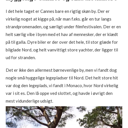
I det hele taget er Cannes bare en rigtig skøn by. Der er
virkelig noget at kigge på, når man f.eks. går en tur langs
strandpromenaden, og særligt under filmfestivalen. Der er en
helt særlig vibe i byen med et hav af mennesker, der er klædt
på til galla. Dyre biler er der over det hele, til stor glæde for
bilglade Nord, og helt vanvittigt store yachter, der ligger til
ud for stranden.
Det er ikke den allermest børnevenlige by, men vi fandt dog
nogle små hyggelige legepladser til Nord. Det helt store hit
var dog den legeplads, vi fandt i Monaco, hvor Nord virkelig
var i sit es. Den lå oppe ved slottet, og havde i øvrigt den
mest vidunderlige udsigt.