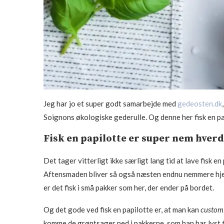
Jeg har jo et super godt samarbejde med
gedeosten.dk
Soignons økologiske gederulle. Og denne her fisk en pap
Fisk en papilotte er super nem hve
Det tager vitterligt ikke særligt lang tid at lave fisk en
Aftensmaden bliver så også næsten endnu nemmere hjem
er det fisk i små pakker som her, der ender på bordet.
Og det gode ved fisk en papilotte er, at man kan
custom
komme de grøntsager ned i pakkerne, som han har lyst til