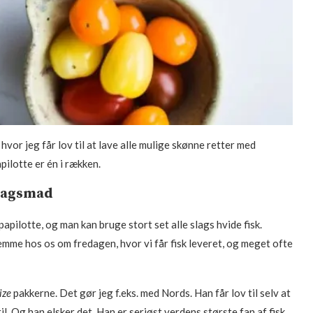
, hvor jeg får lov til at lave alle mulige skønne retter med
ilotte er én i rækken.
rdagsmad
 papilotte, og man kan bruge stort set alle slags hvide fisk.
me hos os om fredagen, hvor vi får fisk leveret, og meget ofte
ize
pakkerne. Det gør jeg f.eks. med Nords. Han får lov til selv at
. Og han elsker det. Han er seriøst verdens største fan af fisk.