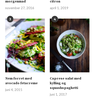
morgenmad
citron
november 27, 2016
april 1, 2019
3
4
Nem forret med
Caprese salat med
avocado fetacreme
kylling og
squashspaghetti
juni 4, 2015
juni 1, 2017