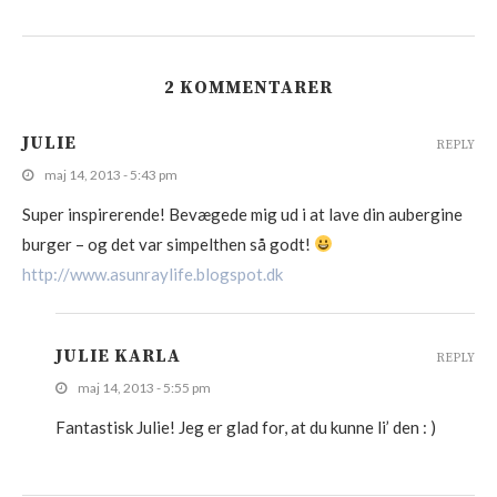
2 KOMMENTARER
JULIE
REPLY
maj 14, 2013 - 5:43 pm
Super inspirerende! Bevægede mig ud i at lave din aubergine
burger – og det var simpelthen så godt!
http://www.asunraylife.blogspot.dk
JULIE KARLA
REPLY
maj 14, 2013 - 5:55 pm
Fantastisk Julie! Jeg er glad for, at du kunne li’ den : )