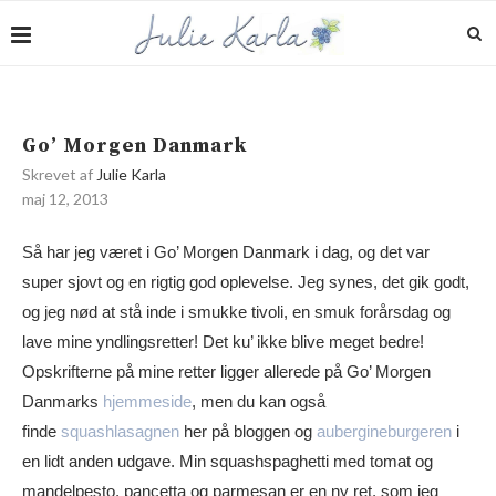
Go’ Morgen Danmark
Skrevet af
Julie Karla
maj 12, 2013
Så har jeg været i Go’ Morgen Danmark i dag, og det var
super sjovt og en rigtig god oplevelse. Jeg synes, det gik godt,
og jeg nød at stå inde i smukke tivoli, en smuk forårsdag og
lave mine yndlingsretter! Det ku’ ikke blive meget bedre!
Opskrifterne på mine retter ligger allerede på Go’ Morgen
Danmarks
hjemmeside
, men du kan også
finde
squashlasagnen
her på bloggen og
aubergineburgeren
i
en lidt anden udgave. Min squashspaghetti med tomat og
mandelpesto, pancetta og parmesan er en ny ret, som jeg