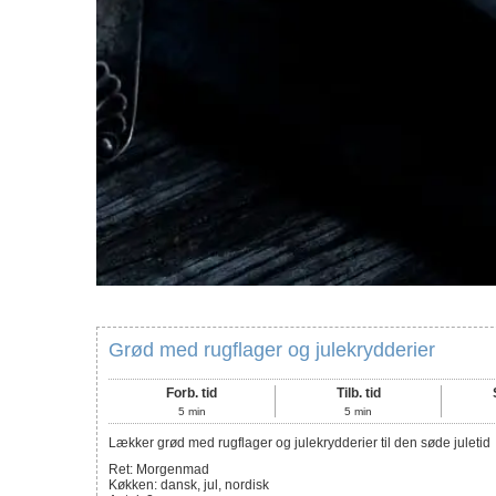
Grød med rugflager og julekrydderier
Forb. tid
Tilb. tid
5
min
5
min
Lækker grød med rugflager og julekrydderier til den søde juletid
Ret:
Morgenmad
Køkken:
dansk, jul, nordisk