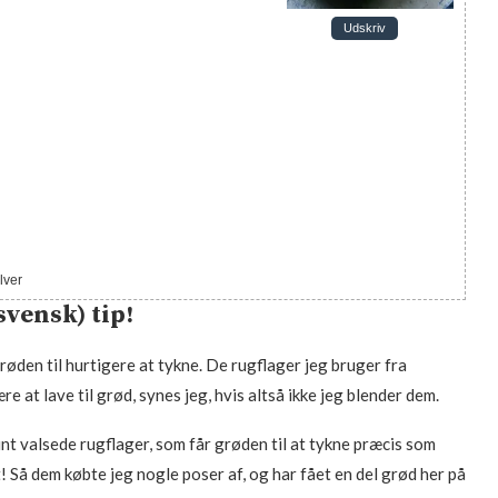
Udskriv
lver
svensk) tip!
grøden til hurtigere at tykne. De rugflager jeg bruger fra
e at lave til grød, synes jeg, hvis altså ikke jeg blender dem.
nt valsede rugflager, som får grøden til at tykne præcis som
 Så dem købte jeg nogle poser af, og har fået en del grød her på