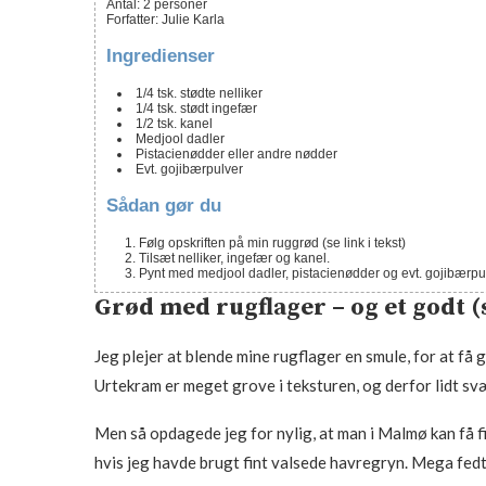
Antal
:
2
personer
Forfatter
:
Julie Karla
Ingredienser
1/4
tsk.
stødte nelliker
1/4
tsk.
stødt ingefær
1/2
tsk.
kanel
Medjool dadler
Pistacienødder eller andre nødder
Evt. gojibærpulver
Sådan gør du
Følg opskriften på min ruggrød (se link i tekst)
Tilsæt nelliker, ingefær og kanel.
Pynt med medjool dadler, pistacienødder og evt. gojibærpu
Grød med rugflager – og et godt (
Jeg plejer at blende mine rugflager en smule, for at få 
Urtekram er meget grove i teksturen, og derfor lidt svær
Men så opdagede jeg for nylig, at man i Malmø kan få fi
hvis jeg havde brugt fint valsede havregryn. Mega fedt!