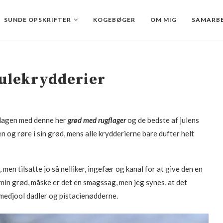
SUNDE OPSKRIFTER
KOGEBØGER
OM MIG
SAMARBE
julekrydderier
g dagen med denne her
grød med rugflager
og de bedste af julens
n og røre i sin grød, mens alle krydderierne bare dufter helt
, men tilsatte jo så nelliker, ingefær og kanal for at give den en
il min grød, måske er det en smagssag, men jeg synes, at det
medjool dadler og pistacienødderne.