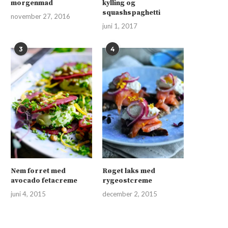
morgenmad
kylling og
squashspaghetti
november 27, 2016
juni 1, 2017
3
4
Nem forret med
Røget laks med
avocado fetacreme
rygeostcreme
juni 4, 2015
december 2, 2015