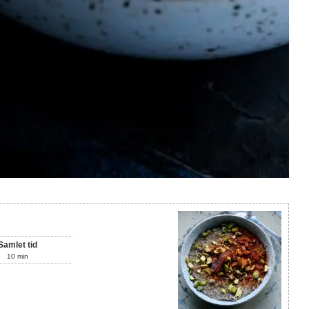
Samlet tid
10
min