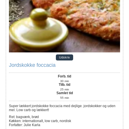
Udskriv
Jordskokke foccacia
Forb. tid
30
min
Tilb. tid
25
min
Samlet tid
55
min
Super lækkert jordskokke foccacia med dejlige. jordskokker og uden
mel. Low carb og lækkert!
Ret:
bagværk, brød
Køkken:
internationalt, low carb, nordisk
Forfatter
:
Julie Karla