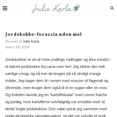
Jordskokke-focaccia uden mel
Skrevet af
Julie Karla
marts 18, 2014
Jordskokker er en af mine yndlings rodfrugter og ikke mindst i
et lækert jordskokke foccacia som her! Jeg elsker den helt
særlige smag, og så kan de bruges på så utroligt mange
måder. Jeg bager dem tit i ovnen med masser af flagesalt og
olivenolie, men bruger dem også tit til en suppe eller en mos.
Og forleden lavede jeg en “kartoffelsalat” med creme fraiche
og purløg, hvor kartoflerne selvfølgelig var erstattet med ‘al
dente’ kogte jordskokker. Den salat spiste jeg sammen med
nogle økologiske ramsløg-pølser, og det var virkelig et godt