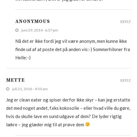
ANONYMOUS
REPLY
juni 29, 2014 - 6:37 pm
Nå det er ikke fordi jeg vil være anonym, men kunne ikke
finde ud af at poste det på anden vis:-) Sommerhilsner fra
Helle:-)
METTE
REPLY
juli 21, 2016 - 4:50 am
Jeg er clean eater og spiser derfor ikke skyr – kan jeg erstatte
det med noget andet, f.eks kokosolie – eller hvad ville du gøre,
hvis du skulle lave en sund udgave af dem? De lyder rigtig
lækre – jeg glæder mig til at prøve dem