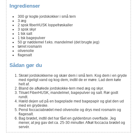
Ingredienser
300
gr
kogte jordskokker i små tern
3
æg
2
spsk
fiberHUSK loppefrøskaller
3
spsk
skyr
1
tsk
salt
1
tsk
bagepulver
50
gr
nøddemel f.eks. mandelmel
(det brugte jeg)
tørret rosmarin
olivenolie
flagesalt
Sådan gør du
Skræl jordskokkerne og skær dem i små tern. Kog dem i en gryde
med rigeligt vand og kog dem, indtil de er møre. Lad dem køle
helt af.
Bland de afkølede jordskokke-tern med æg og skyr.
Tilsæt FiberHUSK, mandelmel, bagepulver og salt. Rør godt
rundt.
Hæld dejen ud på en bageplade med bagepapir og glat den ud
med en grydeske.
Pensl foccaciabrødet med olivenolie og drys med rosmarin og
flagesalt.
Bag brødet, indtil det har fået en gyldenbrun overflade. Jeg
mener, at jeg gav det ca. 25-30 minutter. Afkøl foccacia brødet og
servér.