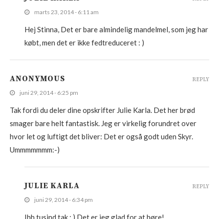
marts 23, 2014 - 6:11 am
Hej Stinna, Det er bare almindelig mandelmel, som jeg har
købt, men det er ikke fedtreduceret : )
ANONYMOUS
REPLY
juni 29, 2014 - 6:25 pm
Tak fordi du deler dine opskrifter Julie Karla. Det her brød
smager bare helt fantastisk. Jeg er virkelig forundret over
hvor let og luftigt det bliver: Det er også godt uden Skyr.
Ummmmmmm:-)
JULIE KARLA
REPLY
juni 29, 2014 - 6:34 pm
Ihh tusind tak : ) Det er jeg glad for at høre!