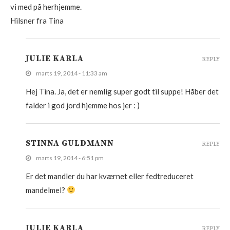
vi med på herhjemme.
Hilsner fra Tina
JULIE KARLA
REPLY
marts 19, 2014 - 11:33 am
Hej Tina. Ja, det er nemlig super godt til suppe! Håber det
falder i god jord hjemme hos jer : )
STINNA GULDMANN
REPLY
marts 19, 2014 - 6:51 pm
Er det mandler du har kværnet eller fedtreduceret
mandelmel?
JULIE KARLA
REPLY