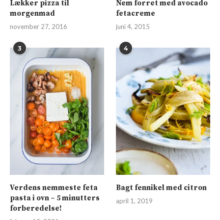
Lækker pizza til
Nem forret med avocado
morgenmad
fetacreme
november 27, 2016
juni 4, 2015
3
4
Verdens nemmeste feta
Bagt fennikel med citron
pasta i ovn – 5 minutters
april 1, 2019
forberedelse!