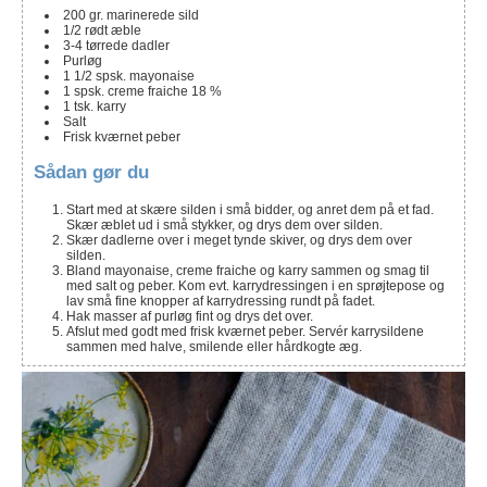
200
gr. marinerede sild
1/2
rødt æble
3-4
tørrede dadler
Purløg
1 1/2
spsk.
mayonaise
1
spsk.
creme fraiche 18 %
1
tsk.
karry
Salt
Frisk kværnet peber
Sådan gør du
Start med at skære silden i små bidder, og anret dem på et fad.
Skær æblet ud i små stykker, og drys dem over silden.
Skær dadlerne over i meget tynde skiver, og drys dem over
silden.
Bland mayonaise, creme fraiche og karry sammen og smag til
med salt og peber. Kom evt. karrydressingen i en sprøjtepose og
lav små fine knopper af karrydressing rundt på fadet.
Hak masser af purløg fint og drys det over.
Afslut med godt med frisk kværnet peber. Servér karrysildene
sammen med halve, smilende eller hårdkogte æg.