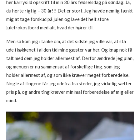
her karrysild opskrift til min 30 års fødselsdag på søndag. Ja,
du hørte rigtig – 30 år!!! Det er stort. Jeg havde nemlig tænkt
mig at tage forskud på julen og lave det helt store
julefrokostbord med alt, hvad der hører til.
Men så kom jeg i tanke om, at det sidste jeg ville var, at stå
ude i køkkenet i al den tid mine gæster var her. Og knap nok få
talt med dem jeg holder allermest af. Derfor ændrede jeg plan,
og menuen er nu sammensat af forskellige ting, som jeg
holder allermest af, og som ikke kræver meget forberedelse.
Nogle af tingene får jeg udefra fra steder, jeg virkelig sætter
pris på, og andre ting kræver minimal forberedelse af mig eller
mind.