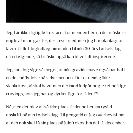
Jeg tør ikke rigtig løfte sløret for menuen her, da der måske er
nogle af mine gæster, der læser med, men jeg har planlagt at
lave et lille blogindlæg om maden til min 30-års fødselsdag
efterfølgende, så I måske også kan blive lidt inspirerede.
Jeg kan dog sige så meget, at min gravide mave også har haft
en del indflydelse på selve menuen. Det er nemlig ikke
slankekost, vi skal have, men derimod indgår nogle ret heftige
cravings, som jeg har og dyrker lige for tiden!?!
Nå, men der blev altså ikke plads til denne her karrysild
opskrift på min fødselsdag. Til gengæld er jeg overbevist om,
at den nok skal få sin plads på julefrokostbordet til december.