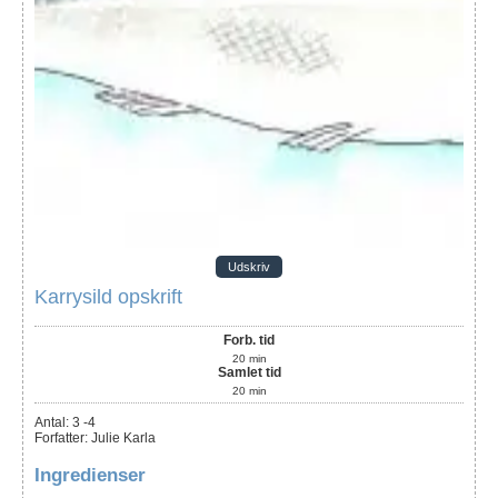
Udskriv
Karrysild opskrift
Forb. tid
20
min
Samlet tid
20
min
Antal
:
3
-4
Forfatter
:
Julie Karla
Ingredienser