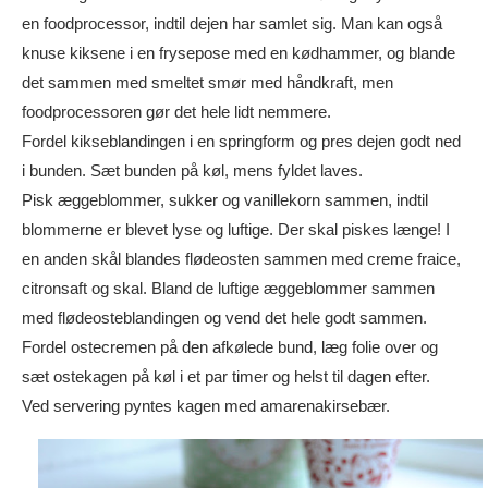
en foodprocessor, indtil dejen har samlet sig. Man kan også
knuse kiksene i en frysepose med en kødhammer, og blande
det sammen med smeltet smør med håndkraft, men
foodprocessoren gør det hele lidt nemmere.
Fordel kikseblandingen i en springform og pres dejen godt ned
i bunden. Sæt bunden på køl, mens fyldet laves.
Pisk æggeblommer, sukker og vanillekorn sammen, indtil
blommerne er blevet lyse og luftige. Der skal piskes længe! I
en anden skål blandes flødeosten sammen med creme fraice,
citronsaft og skal. Bland de luftige æggeblommer sammen
med flødeosteblandingen og vend det hele godt sammen.
Fordel ostecremen på den afkølede bund, læg folie over og
sæt ostekagen på køl i et par timer og helst til dagen efter.
Ved servering pyntes kagen med amarenakirsebær.