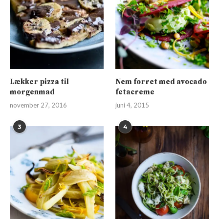
Lækker pizza til
Nem forret med avocado
morgenmad
fetacreme
november 27, 2016
juni 4, 2015
3
4