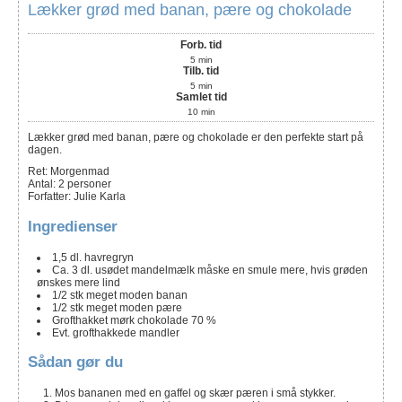
Lækker grød med banan, pære og chokolade
Forb. tid
5
min
Tilb. tid
5
min
Samlet tid
10
min
Lækker grød med banan, pære og chokolade er den perfekte start på
dagen.
Ret:
Morgenmad
Antal
:
2
personer
Forfatter
:
Julie Karla
Ingredienser
1,5
dl.
havregryn
Ca. 3
dl.
usødet mandelmælk
måske en smule mere, hvis grøden
ønskes mere lind
1/2
stk
meget moden banan
1/2
stk
meget moden pære
Grofthakket mørk chokolade 70 %
Evt. grofthakkede mandler
Sådan gør du
Mos bananen med en gaffel og skær pæren i små stykker.