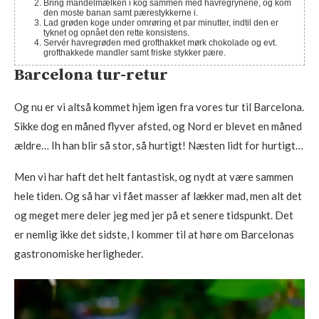
Bring mandelmælken i kog sammen med havregrynene, og kom
den moste banan samt pærestykkerne i.
Lad grøden koge under omrøring et par minutter, indtil den er
tyknet og opnået den rette konsistens.
Servér havregrøden med grofthakket mørk chokolade og evt.
grofthakkede mandler samt friske stykker pære.
Barcelona tur-retur
Og nu er vi altså kommet hjem igen fra vores tur til Barcelona.
Sikke dog en måned flyver afsted, og Nord er blevet en måned
ældre… Ih han blir så stor, så hurtigt! Næsten lidt for hurtigt…
Men vi har haft det helt fantastisk, og nydt at være sammen
hele tiden. Og så har vi fået masser af lækker mad, men alt det
og meget mere deler jeg med jer på et senere tidspunkt. Det
er nemlig ikke det sidste, I kommer til at høre om Barcelonas
gastronomiske herligheder.