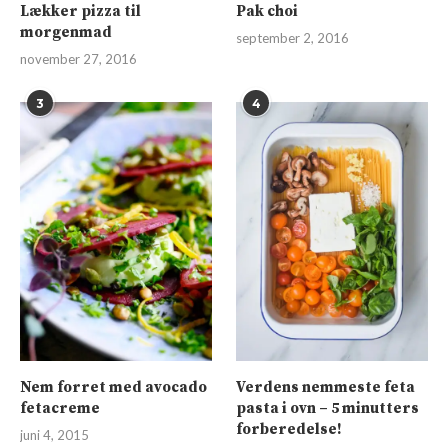
Lækker pizza til
Pak choi
morgenmad
september 2, 2016
november 27, 2016
3
4
Nem forret med avocado
Verdens nemmeste feta
fetacreme
pasta i ovn – 5 minutters
forberedelse!
juni 4, 2015