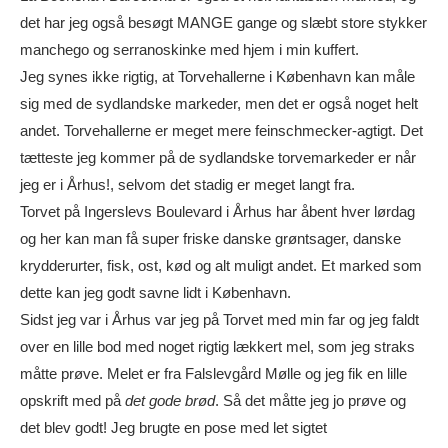
det har jeg også besøgt MANGE gange og slæbt store stykker
manchego og serranoskinke med hjem i min kuffert.
Jeg synes ikke rigtig, at Torvehallerne i København kan måle
sig med de sydlandske markeder, men det er også noget helt
andet. Torvehallerne er meget mere feinschmecker-agtigt. Det
tætteste jeg kommer på de sydlandske torvemarkeder er når
jeg er i Århus!, selvom det stadig er meget langt fra.
Torvet på Ingerslevs Boulevard i Århus har åbent hver lørdag
og her kan man få super friske danske grøntsager, danske
krydderurter, fisk, ost, kød og alt muligt andet. Et marked som
dette kan jeg godt savne lidt i København.
Sidst jeg var i Århus var jeg på Torvet med min far og jeg faldt
over en lille bod med noget rigtig lækkert mel, som jeg straks
måtte prøve. Melet er fra Falslevgård Mølle og jeg fik en lille
opskrift med på
det gode brød
. Så det måtte jeg jo prøve og
det blev godt! Jeg brugte en pose med let sigtet