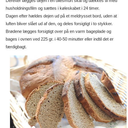
Derefter lægges dejen i en oliesmurt skål og dækkes til med
husholdningsfilm og sættes i køleskabet i 24 timer.
Dagen efter hældes dejen ud på et meldrysset bord, uden at
luften bliver slået ud af den, og deles forsigtigt i to stykker.
Brødene lægges forsigtigt over på en varm bageplade og
bages i ovnen ved 225 gr. i 40-50 minutter eller indtil det er
færdigbagt.