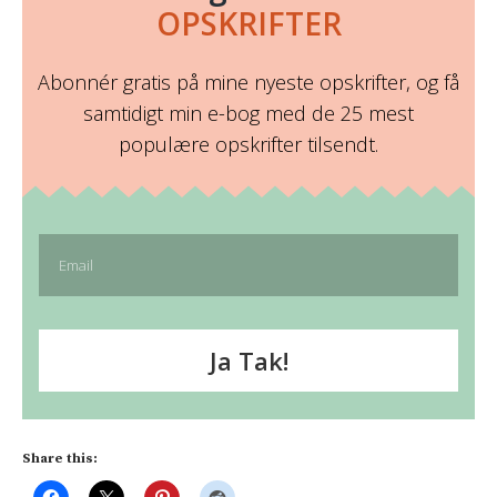
OPSKRIFTER
Abonnér gratis på mine nyeste opskrifter, og få
samtidigt min e-bog med de 25 mest
populære opskrifter tilsendt.
Ja Tak!
Share this: