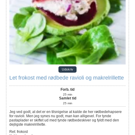
Udskriv
Let frokost med rødbede ravioli og makrelrillette
Forb. tid
25
min
Samlet tid
25
min
Jeg ved godt, at det er en tilsnigelse at kalde de her rødbedehapsere
for ravioli. Men jeg synes nu godt, man kan alligevel. For tynde
pastaplader er skiftet ud med tynde rødbedeskiver og fyldt med den
dejligste makrelrillette.
Ret:
frokost