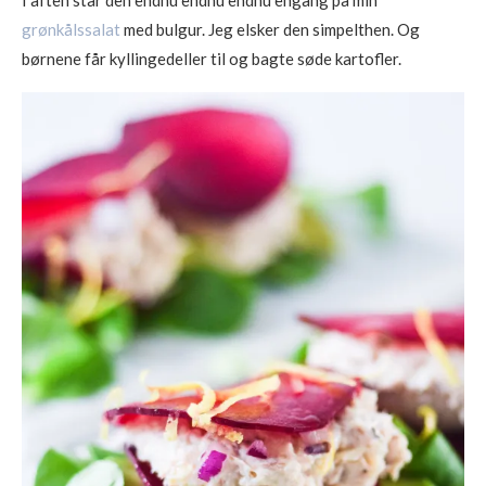
I aften står den endnu endnu endnu engang på min
grønkålssalat
med bulgur. Jeg elsker den simpelthen. Og
børnene får kyllingedeller til og bagte søde kartofler.