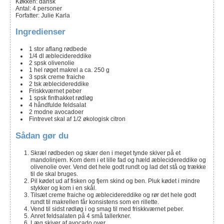
Køkken:
dansk
Antal
:
4
personer
Forfatter
:
Julie Karla
Ingredienser
1
stor
aflang rødbede
1/4
dl
æblecidereddike
2
spsk
olivenolie
1
hel
røget makrel a ca. 250 g
3
spsk
creme fraiche
2
tsk
æblecidereddike
Friskkværnet peber
1
spsk
finthakket rødløg
4
håndfulde
feldsalat
2
modne
avocadoer
Fintrevet skal af 1/2 økologisk citron
Sådan gør du
Skræl rødbeden og skær den i meget tynde skiver på et
mandolinjern. Kom dem i et lille fad og hæld æblecidereddike og
olivenolie over. Vend det hele godt rundt og lad det stå og trække
til de skal bruges.
Pil kødet ud af fisken og fjern skind og ben. Pluk kødet i mindre
stykker og kom i en skål.
Tilsæt creme fraiche og æblecidereddike og rør det hele godt
rundt til makrellen får konsistens som en rillette.
Vend til sidst rødløg i og smag til med friskkværnet peber.
Anret feldsalaten på 4 små tallerkner.
Læg skiver af avocado over.