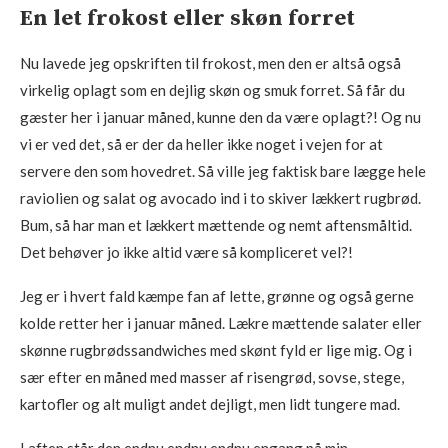
En let frokost eller skøn forret
Nu lavede jeg opskriften til frokost, men den er altså også
virkelig oplagt som en dejlig skøn og smuk forret. Så får du
gæster her i januar måned, kunne den da være oplagt?! Og nu
vi er ved det, så er der da heller ikke noget i vejen for at
servere den som hovedret. Så ville jeg faktisk bare lægge hele
raviolien og salat og avocado ind i to skiver lækkert rugbrød.
Bum, så har man et lækkert mættende og nemt aftensmåltid.
Det behøver jo ikke altid være så kompliceret vel?!
Jeg er i hvert fald kæmpe fan af lette, grønne og også gerne
kolde retter her i januar måned. Lækre mættende salater eller
skønne rugbrødssandwiches med skønt fyld er lige mig. Og i
sær efter en måned med masser af risengrød, sovse, stege,
kartofler og alt muligt andet dejligt, men lidt tungere mad.