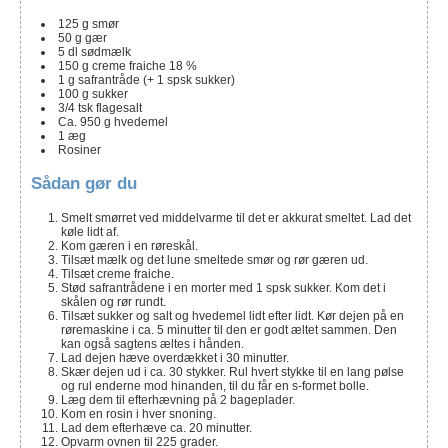
125
g
smør
50
g
gær
5
dl
sødmælk
150
g
creme fraiche 18 %
1
g
safrantråde
(+ 1 spsk sukker)
100
g
sukker
3/4
tsk
flagesalt
Ca. 950
g
hvedemel
1
æg
Rosiner
Sådan gør du
Smelt smørret ved middelvarme til det er akkurat smeltet. Lad det
køle lidt af.
Kom gæren i en røreskål.
Tilsæt mælk og det lune smeltede smør og rør gæren ud.
Tilsæt creme fraiche.
Stød safrantrådene i en morter med 1 spsk sukker. Kom det i
skålen og rør rundt.
Tilsæt sukker og salt og hvedemel lidt efter lidt. Kør dejen på en
røremaskine i ca. 5 minutter til den er godt æltet sammen. Den
kan også sagtens æltes i hånden.
Lad dejen hæve overdækket i 30 minutter.
Skær dejen ud i ca. 30 stykker. Rul hvert stykke til en lang pølse
og rul enderne mod hinanden, til du får en s-formet bolle.
Læg dem til efterhævning på 2 bageplader.
Kom en rosin i hver snoning.
Lad dem efterhæve ca. 20 minutter.
Opvarm ovnen til 225 grader.