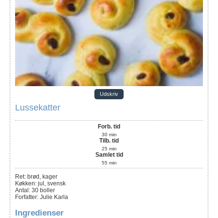
Udskriv
Lussekatter
Forb. tid
30
min
Tilb. tid
25
min
Samlet tid
55
min
Ret:
brød, kager
Køkken:
jul, svensk
Antal
:
30
boller
Forfatter
:
Julie Karla
Ingredienser