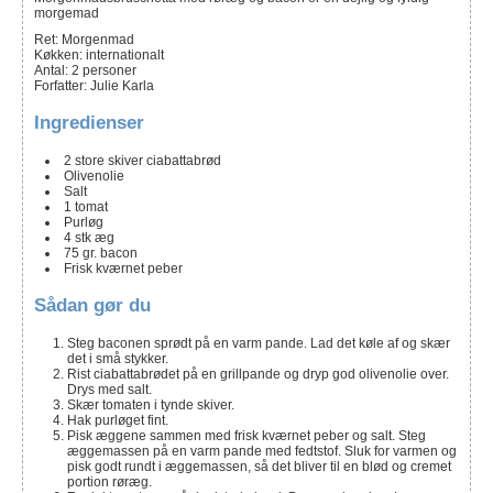
morgemad
Ret:
Morgenmad
Køkken:
internationalt
Antal
:
2
personer
Forfatter
:
Julie Karla
Ingredienser
2
store skiver
ciabattabrød
Olivenolie
Salt
1
tomat
Purløg
4
stk
æg
75
gr.
bacon
Frisk kværnet peber
Sådan gør du
Steg baconen sprødt på en varm pande. Lad det køle af og skær
det i små stykker.
Rist ciabattabrødet på en grillpande og dryp god olivenolie over.
Drys med salt.
Skær tomaten i tynde skiver.
Hak purløget fint.
Pisk æggene sammen med frisk kværnet peber og salt. Steg
æggemassen på en varm pande med fedtstof. Sluk for varmen og
pisk godt rundt i æggemassen, så det bliver til en blød og cremet
portion røræg.