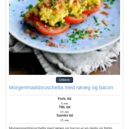
Udskriv
Morgenmadsbruschetta med røræg og bacon
Forb. tid
5
min
Tilb. tid
10
min
Samlet tid
15
min
Morgenmadsbruschetta med røræg og bacon er en dejlig og fyldig