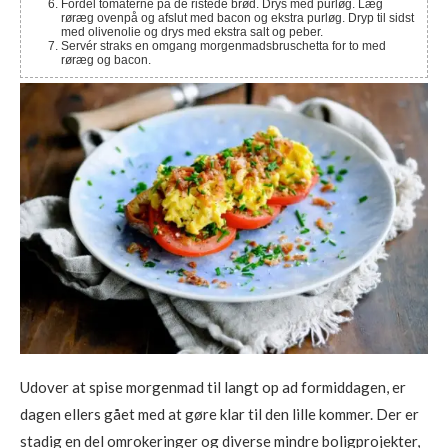
Fordel tomaterne på de ristede brød. Drys med purløg. Læg
røræg ovenpå og afslut med bacon og ekstra purløg. Dryp til sidst
med olivenolie og drys med ekstra salt og peber.
Servér straks en omgang morgenmadsbruschetta for to med
røræg og bacon.
Udover at spise morgenmad til langt op ad formiddagen, er
dagen ellers gået med at gøre klar til den lille kommer. Der er
stadig en del omrokeringer og diverse mindre boligprojekter,