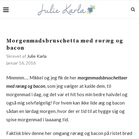
Morgenmadsbruschetta med røræg og
bacon
Skrevet af
Julie Karla
januar 16, 2016
Mmmmm…. Mikkel og jeg fik de her
morgenmadsbruschettaer
med røræg og bacon
, som jeg vælger at kalde dem, til
morgenmad i dag, og det var et hit hos min bedre halvdel og
også mig selvfølgelig! For hvem kan ikke lide æg og bacon
sådan en lørdag morgen, hvor der er tid til at hygge sig og
spise morgenmad i laaaang tid.
Faktisk blev denne her omgang røræg og bacon på ristet brød