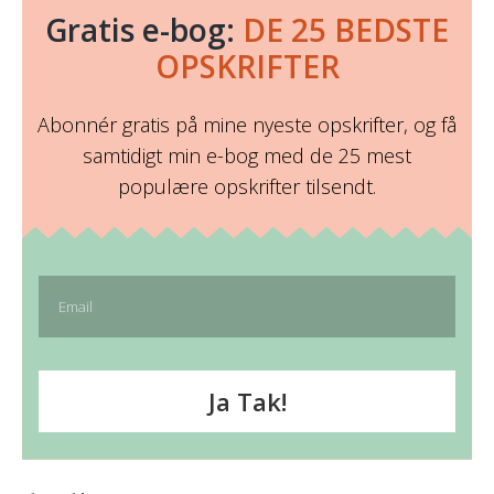
Gratis e-bog:
DE 25 BEDSTE
OPSKRIFTER
Abonnér gratis på mine nyeste opskrifter, og få
samtidigt min e-bog med de 25 mest
populære opskrifter tilsendt.
Ja Tak!