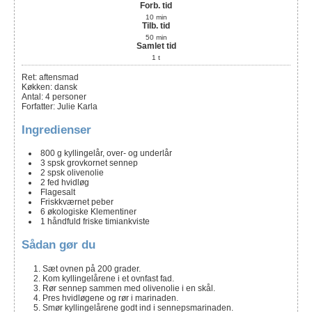
Forb. tid
10
min
Tilb. tid
50
min
Samlet tid
1
t
Ret:
aftensmad
Køkken:
dansk
Antal
:
4
personer
Forfatter
:
Julie Karla
Ingredienser
800
g
kyllingelår, over- og underlår
3
spsk
grovkornet sennep
2
spsk
olivenolie
2
fed
hvidløg
Flagesalt
Friskkværnet peber
6
økologiske
Klementiner
1
håndfuld
friske timiankviste
Sådan gør du
Sæt ovnen på 200 grader.
Kom kyllingelårene i et ovnfast fad.
Rør sennep sammen med olivenolie i en skål.
Pres hvidløgene og rør i marinaden.
Smør kyllingelårene godt ind i sennepsmarinaden.