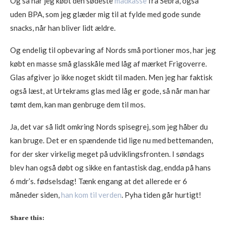
Og så har jeg købt den sødeste
madkasse
fra Sebra, også
uden BPA, som jeg glæder mig til at fylde med gode sunde
snacks, når han bliver lidt ældre.
Og endelig til opbevaring af Nords små portioner mos, har jeg
købt en masse små glasskåle med låg af mærket Frigoverre.
Glas afgiver jo ikke noget skidt til maden. Men jeg har faktisk
også læst, at Urtekrams glas med låg er gode, så når man har
tømt dem, kan man genbruge dem til mos.
Ja, det var så lidt omkring Nords spisegrej, som jeg håber du
kan bruge. Det er en spændende tid lige nu med bettemanden,
for der sker virkelig meget på udviklingsfronten. I søndags
blev han også døbt og sikke en fantastisk dag, endda på hans
6 mdr’s. fødselsdag! Tænk engang at det allerede er 6
måneder siden,
han kom til verden
. Pyha tiden går hurtigt!
Share this: