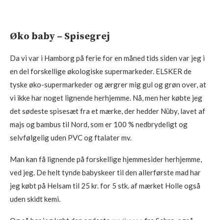
Øko baby – Spisegrej
Da vi var i Hamborg på ferie for en måned tids siden var jeg i
en del forskellige økologiske supermarkeder. ELSKER de
tyske øko-supermarkeder og ærgrer mig gul og grøn over, at
vi ikke har noget lignende herhjemme. Nå, men her købte jeg
det sødeste spisesæt fra et mærke, der hedder Nûby, lavet af
majs og bambus til Nord, som er 100 % nedbrydeligt og
selvfølgelig uden PVC og ftalater mv.
Man kan få lignende på forskellige hjemmesider herhjemme,
ved jeg. De helt tynde babyskeer til den allerførste mad har
jeg købt på Helsam til 25 kr. for 5 stk. af mærket Holle også
uden skidt kemi.