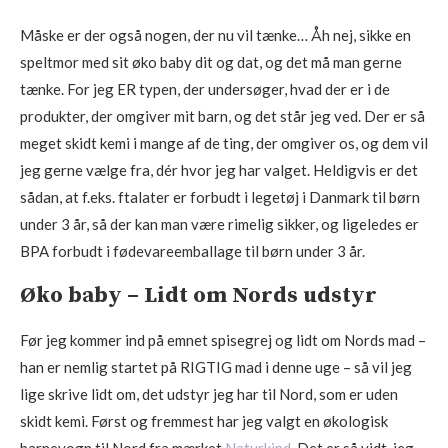
Måske er der også nogen, der nu vil tænke… Åh nej, sikke en
speltmor med sit øko baby dit og dat, og det må man gerne
tænke. For jeg ER typen, der undersøger, hvad der er i de
produkter, der omgiver mit barn, og det står jeg ved. Der er så
meget skidt kemi i mange af de ting, der omgiver os, og dem vil
jeg gerne vælge fra, dér hvor jeg har valget. Heldigvis er det
sådan, at f.eks. ftalater er forbudt i legetøj i Danmark til børn
under 3 år, så der kan man være rimelig sikker, og ligeledes er
BPA forbudt i fødevareemballage til børn under 3 år.
Øko baby – Lidt om Nords udstyr
Før jeg kommer ind på emnet spisegrej og lidt om Nords mad –
han er nemlig startet på RIGTIG mad i denne uge – så vil jeg
lige skrive lidt om, det udstyr jeg har til Nord, som er uden
skidt kemi. Først og fremmest har jeg valgt en økologisk