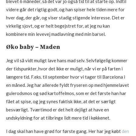
blevet 6 måneder, så det var jo også tid til at starte op. Indtil
videre går det rigtig godt, og han spiser hele tiden mere for
hver dag, der går, og viser stadig stigende interesse. Det er
virkelig sjovt, og er helt begejstret for, at jeg nu kan
kombinere min levevej madlavning med min barsel.
Øko baby – Maden
Jeg vil så vidt muligt lave hans mad selv. Selvfølgelig kommer
der tidspunkter, hvor det ikke er muligt, når vi er på farten i
længere tid. F.eks. til september hvor vi tager til Barcelona i
en måned. Jeg har allerede fyldt fryseren op med hjemmelavet
gulerodsmos og sød kartoffelmos, som er det første han har
fået at spise, og jeg synes faktisk ikke, at det er særligt
besværligt. Tværtimod er det helt dejligt at have en
undskyldning for at tilbringe lidt mere tid i køkkenet.
I dag skal han have grød for første gang. Her har jeg købt
den