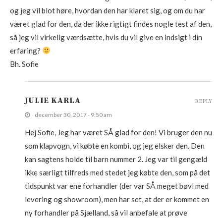
og jeg vil blot høre, hvordan den har klaret sig, og om du har
været glad for den, da der ikke rigtigt findes nogle test af den,
så jeg vil virkelig værdsætte, hvis du vil give en indsigt i din
erfaring?
Bh. Sofie
JULIE KARLA
REPLY
december 30, 2017 - 9:50 am
Hej Sofie, Jeg har været SÅ glad for den! Vi bruger den nu
som klapvogn, vi købte en kombi, og jeg elsker den. Den
kan sagtens holde til barn nummer 2. Jeg var til gengæld
ikke særligt tilfreds med stedet jeg købte den, som på det
tidspunkt var ene forhandler (der var SÅ meget bøvl med
levering og showroom), men har set, at der er kommet en
ny forhandler på Sjælland, så vil anbefale at prøve