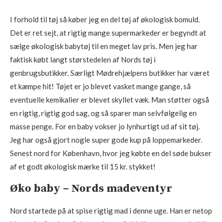
I forhold til tøj så køber jeg en del tøj af økologisk bomuld.
Det er ret sejt, at rigtig mange supermarkeder er begyndt at
sælge økologisk babytøj til en meget lav pris. Men jeg har
faktisk købt langt størstedelen af Nords tøj i
genbrugsbutikker. Særligt Mødrehjælpens butikker har været
et kæmpe hit! Tøjet er jo blevet vasket mange gange, så
eventuelle kemikalier er blevet skyllet væk. Man støtter også
en rigtig, rigtig god sag, og så sparer man selvfølgelig en
masse penge. For en baby vokser jo lynhurtigt ud af sit tøj.
Jeg har også gjort nogle super gode kup på loppemarkeder.
Senest nord for København, hvor jeg købte en del søde bukser
af et godt økologisk mærke til 15 kr. stykket!
Øko baby – Nords madeventyr
Nord startede på at spise rigtig mad i denne uge. Han er netop