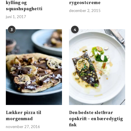
kylling og
rygeostcreme
squashspaghetti
december 2, 2015
juni 1, 2017
3
4
Lækker pizza til
Den bedste slethvar
morgenmad
opskrift – en bæredygtig
fisk
november 27, 2016