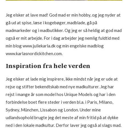
Jeg elsker at lave mad! God mad er min hobby, og jeg nyder at
gå ud at spise, læse i kogebøger, madblade, gå på
madmarkeder og i madbutikker. Og jeg er så heldig at god mad
også er mit arbejde. For i dag arbejder jeg nemlig fuldtid med
min blog www.juliekarla.dk og min engelske madblog
www.karlasnordickitchen.com.
Inspiration fra hele verden
Jeg elsker at lade mig inspirere, ikke mindst når jeg er ude at
rejse og stifter bekendtskab med nye madkulturer. Jeg har
rejst i mange år som model hos Unique Models og har i den
forbindelse boet flere steder i verden bl.a. i Paris, Milano,
Sydney, München, Lissabon og London. Under mine
udlandsophold brugte jeg det meste af min fritid på at dykke
ned i den lokale madkultur. Derfor laver jeg også al slags mad.