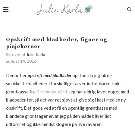
Opskrift med bladbeder, figner og
pinjekerner
Skrevet af
Julie Karla
august 14, 2016
Denne her
opskrift med bladbeder
opstod, da jeg fik de
smukkeste bladbeder i forskellige farver ind af døren i min
grøntkasse fra
Birkemosegård
. Jeg har aldrig lavet noget med
bladbeder før, så det var ret sjovt at give sig i kast med en ny
opskrift. Det gode ved at få en ugentlig grøntkasse med
blandede grøntsager er, at jeg på den måde bliver lidt
udfordret og ikke mindst klogere på nye råvarer.