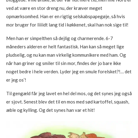
ved at være en stor dreng nu, der kræver meget
opmærksomhed. Han er en rigtig selskabspapegøje, så hvis
mor bruger for liiiidt lang tid i køkkenet, skal han nok sige til!
Men han er simpelthen så dejlig og charmerende. 6-7
måneders alderen er helt fantastisk. Han kan så meget lige
pludselig, og nu kan man virkelig kommunikere med ham. Og
når han griner og smiler til sin mor, findes der jo bare ikke
noget bedre i hele verden. Lyder jeg en smule forelsket?!… det
er jeg os’!
Til gengæld får jeg lavet en hel del mos, og det synes jeg også
er sjovt. Senest blev det til en mos med sød kartoffel, squash,
æble og kylling. Og det synes han var et hit!