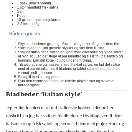
1
spsk.
akaciehonnig
1
stor håndfuld frisk salvie
Salt
Peber
15
gr. let ristede pinjekerner
2-3
tørrede figner
Sådan gør du
Skyl bladbederne grundigt. Skær stænglerne af og snit dem fint.
Skær bladene i lidt grovere stykker og sæt dem til side.
Steg de fintsnittede stængler i godt med olivenolie og tynde skiver
af hvidløg. Lad det stege et par minutter og tilsæt nu balsamico og
honning. Lad det koge lidt ind under omrøring.
Tilsæt bladene og masser af grofthakket salvie, og lad det svitse
med et par minutter, indtil bladene er faldet sammen, og det hele
varmet godt igennem.
Smag til med salt og peber.
Pynt den varme salat med let ristede pinjekerner og skiver af
tørrede figner.
Bladbeder ‘Italian style’
Jeg er lidt inspireret af det italienske køkken i denne her
opskrift, da jeg har svitset bladbederne i hvidløg, vendt dem i
balsamico og frisk salvie og serveret dem med pinjekerner og
tørrede figner. Det er en super skøn kombi, og denne her