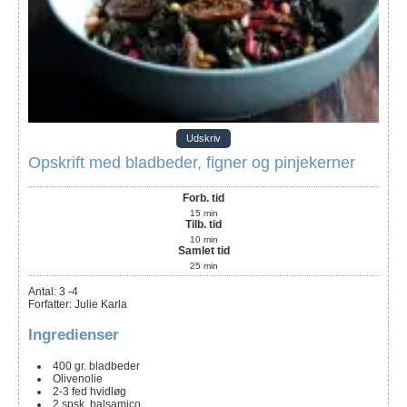
Udskriv
Opskrift med bladbeder, figner og pinjekerner
Forb. tid
15
min
Tilb. tid
10
min
Samlet tid
25
min
Antal
:
3
-4
Forfatter
:
Julie Karla
Ingredienser
400
gr. bladbeder
Olivenolie
2-3
fed
hvidløg
2
spsk.
balsamico