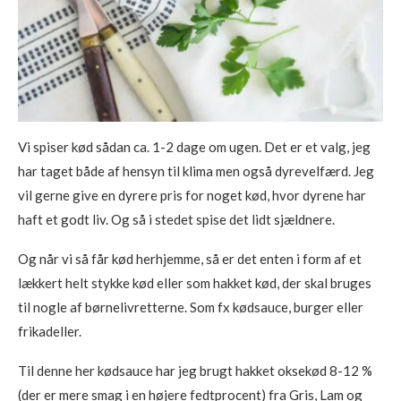
Vi spiser kød sådan ca. 1-2 dage om ugen. Det er et valg, jeg
har taget både af hensyn til klima men også dyrevelfærd. Jeg
vil gerne give en dyrere pris for noget kød, hvor dyrene har
haft et godt liv. Og så i stedet spise det lidt sjældnere.
Og når vi så får kød herhjemme, så er det enten i form af et
lækkert helt stykke kød eller som hakket kød, der skal bruges
til nogle af børnelivretterne. Som fx kødsauce, burger eller
frikadeller.
Til denne her kødsauce har jeg brugt hakket oksekød 8-12 %
(der er mere smag i en højere fedtprocent) fra Gris, Lam og