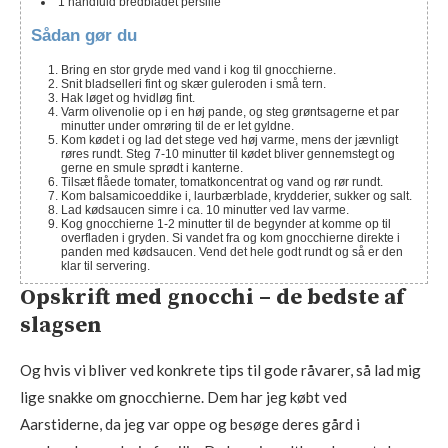
1
håndfuld
bredbladet persille
Sådan gør du
Bring en stor gryde med vand i kog til gnocchierne.
Snit bladselleri fint og skær guleroden i små tern.
Hak løget og hvidløg fint.
Varm olivenolie op i en høj pande, og steg grøntsagerne et par
minutter under omrøring til de er let gyldne.
Kom kødet i og lad det stege ved høj varme, mens der jævnligt
røres rundt. Steg 7-10 minutter til kødet bliver gennemstegt og
gerne en smule sprødt i kanterne.
Tilsæt flåede tomater, tomatkoncentrat og vand og rør rundt.
Kom balsamicoeddike i, laurbærblade, krydderier, sukker og salt.
Lad kødsaucen simre i ca. 10 minutter ved lav varme.
Kog gnocchierne 1-2 minutter til de begynder at komme op til
overfladen i gryden. Si vandet fra og kom gnocchierne direkte i
panden med kødsaucen. Vend det hele godt rundt og så er den
klar til servering.
Opskrift med gnocchi – de bedste af
slagsen
Og hvis vi bliver ved konkrete tips til gode råvarer, så lad mig
lige snakke om gnocchierne. Dem har jeg købt ved
Aarstiderne, da jeg var oppe og besøge deres gård i