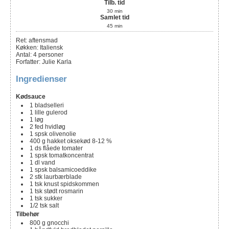
Tilb. tid
30
min
Samlet tid
45
min
Ret:
aftensmad
Køkken:
Italiensk
Antal
:
4
personer
Forfatter
:
Julie Karla
Ingredienser
Kødsauce
1
bladselleri
1
lille
gulerod
1
løg
2
fed
hvidløg
1
spsk
olivenolie
400
g
hakket oksekød 8-12 %
1
ds
flåede tomater
1
spsk
tomatkoncentrat
1
dl
vand
1
spsk
balsamicoeddike
2
stk
laurbærblade
1
tsk
knust spidskommen
1
tsk
stødt rosmarin
1
tsk
sukker
1/2
tsk
salt
Tilbehør
800
g
gnocchi