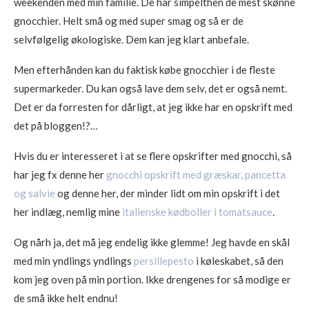
weekenden med min familie. De har simpelthen de mest skønne
gnocchier. Helt små og med super smag og så er de
selvfølgelig økologiske. Dem kan jeg klart anbefale.
Men efterhånden kan du faktisk købe gnocchier i de fleste
supermarkeder. Du kan også lave dem selv, det er også nemt.
Det er da forresten for dårligt, at jeg ikke har en opskrift med
det på bloggen!?…
Hvis du er interesseret i at se flere opskrifter med gnocchi, så
har jeg fx denne her
gnocchi opskrift med græskar, pancetta
og salvie
og denne her, der minder lidt om min opskrift i det
her indlæg, nemlig mine
italienske kødboller i tomatsauce
.
Og nårh ja, det må jeg endelig ikke glemme! Jeg havde en skål
med min yndlings yndlings
persillepesto
i køleskabet, så den
kom jeg oven på min portion. Ikke drengenes for så modige er
de små ikke helt endnu!