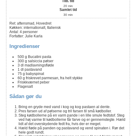
Tilb. tid
20
min
Samlet tid
30
min
Ret:
aftensmad, Hovedret
Køkken:
internationalt, Italiensk
Antal
:
4
personer
Forfatter
:
Julie Karla
Ingredienser
500
g
Bucatini pasta
300
g
salsiccia pølser
3
dl
madlavningsfløde
1
dl
pastavand
75
g
babyspinat
60
g
friskrevet parmesan, fra helt stykke
Friskkværnet peber
Flagesalt
Sådan gør du
Bring en gryde med vand i kog og kog pastaen al dente.
Pres farsen ud af pølserne og tril farsen til små kødboller.
Steg kødbollerne på en varm pande i en lille smule fedtstof. Steg
ved høj varme til kødbollerne får farve og er gennemstegte. Hæld
lidt af det overskydende fedt fra, hvis der er meget.
Hæld fløde på panden og pastavand og vend spinaten i. Rør det
hele godt rundt.