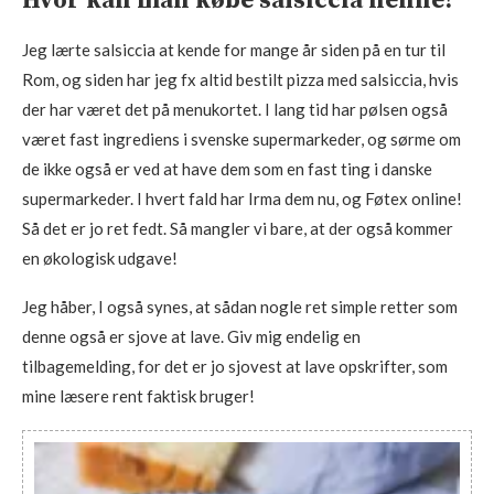
Hvor kan man købe salsiccia henne?
Jeg lærte salsiccia at kende for mange år siden på en tur til
Rom, og siden har jeg fx altid bestilt pizza med salsiccia, hvis
der har været det på menukortet. I lang tid har pølsen også
været fast ingrediens i svenske supermarkeder, og sørme om
de ikke også er ved at have dem som en fast ting i danske
supermarkeder. I hvert fald har Irma dem nu, og Føtex online!
Så det er jo ret fedt. Så mangler vi bare, at der også kommer
en økologisk udgave!
Jeg håber, I også synes, at sådan nogle ret simple retter som
denne også er sjove at lave. Giv mig endelig en
tilbagemelding, for det er jo sjovest at lave opskrifter, som
mine læsere rent faktisk bruger!