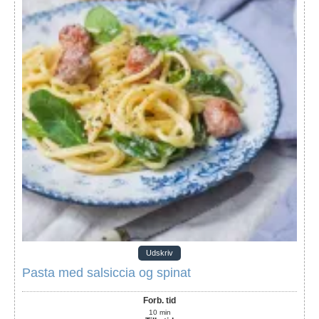
Udskriv
Pasta med salsiccia og spinat
Forb. tid
10
min