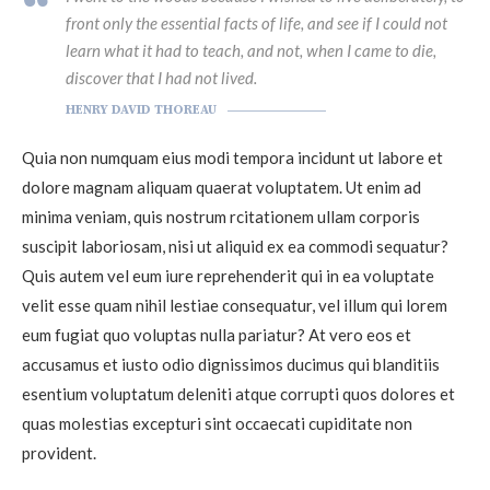
front only the essential facts of life, and see if I could not
learn what it had to teach, and not, when I came to die,
discover that I had not lived.
HENRY DAVID THOREAU
Quia non numquam eius modi tempora incidunt ut labore et
dolore magnam aliquam quaerat voluptatem. Ut enim ad
minima veniam, quis nostrum rcitationem ullam corporis
suscipit laboriosam, nisi ut aliquid ex ea commodi sequatur?
Quis autem vel eum iure reprehenderit qui in ea voluptate
velit esse quam nihil lestiae consequatur, vel illum qui lorem
eum fugiat quo voluptas nulla pariatur? At vero eos et
accusamus et iusto odio dignissimos ducimus qui blanditiis
esentium voluptatum deleniti atque corrupti quos dolores et
quas molestias excepturi sint occaecati cupiditate non
provident.