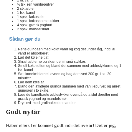
2
dl.
vand
½
tsk.
ren vaniljepulver
2
stk
æbler
1
tsk.
kanel
1
spsk.
kokosolie
1
spsk.
kokospalmesukker
4
spsk.
græsk yoghurt
2
spsk.
mandelsmør
Sådan gør du
Rens quinoaen med koldt vand og kog det under låg, indtil al
vand er absorberet.
Lad det køle helt af.
Skræl æblerne og skær dem i små stykker.
Smelt kokosolien og bland det sammen med æblestykkerne og 1
tsk. kanel.
Sæt kanelæblerne i ovnen og bag dem ved 200 gr. i ca. 20
minutter.
Lad dem køle af.
Bland den afkølede quinoa sammen med vaniljepulver, og anret
quinoaen i to skåle.
Læg de kanelbagte æblestykker ovenpå og afslut derefter med
græsk yoghurt og mandelsmør.
Drys evt. med grofthakkede mandler.
Godt nytår
Håber ellers I er kommet godt ind i det nye år! Det er jeg,