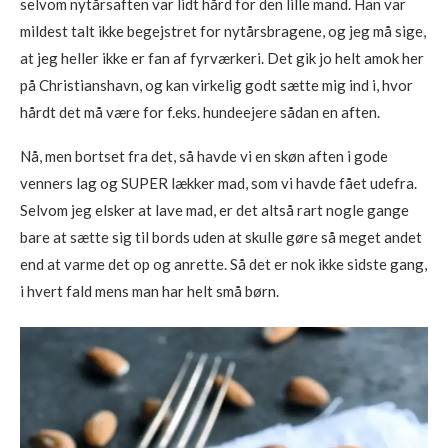
selvom nytårsaften var lidt hård for den lille mand. Han var
mildest talt ikke begejstret for nytårsbragene, og jeg må sige,
at jeg heller ikke er fan af fyrværkeri. Det gik jo helt amok her
på Christianshavn, og kan virkelig godt sætte mig ind i, hvor
hårdt det må være for f.eks. hundeejere sådan en aften.
Nå, men bortset fra det, så havde vi en skøn aften i gode
venners lag og SUPER lækker mad, som vi havde fået udefra.
Selvom jeg elsker at lave mad, er det altså rart nogle gange
bare at sætte sig til bords uden at skulle gøre så meget andet
end at varme det op og anrette. Så det er nok ikke sidste gang,
i hvert fald mens man har helt små børn.