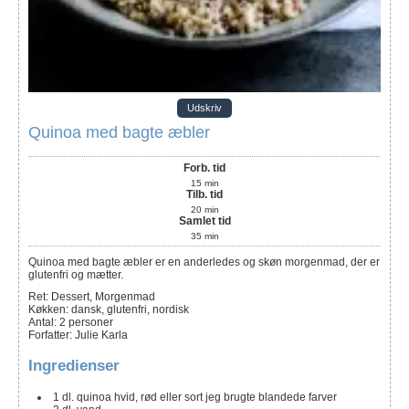
Udskriv
Quinoa med bagte æbler
Forb. tid
15
min
Tilb. tid
20
min
Samlet tid
35
min
Quinoa med bagte æbler er en anderledes og skøn morgenmad, der er
glutenfri og mætter.
Ret:
Dessert, Morgenmad
Køkken:
dansk, glutenfri, nordisk
Antal
:
2
personer
Forfatter
:
Julie Karla
Ingredienser
1
dl.
quinoa
hvid, rød eller sort jeg brugte blandede farver