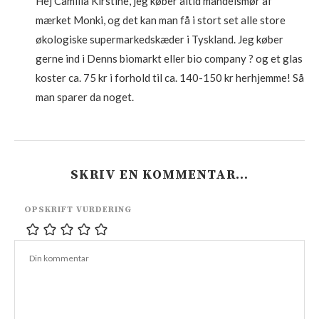
Hej Camilla Kirstine, jeg køber altid mandelsmør af
mærket Monki, og det kan man få i stort set alle store
økologiske supermarkedskæder i Tyskland. Jeg køber
gerne ind i Denns biomarkt eller bio company ? og et glas
koster ca. 75 kr i forhold til ca. 140-150 kr herhjemme! Så
man sparer da noget.
SKRIV EN KOMMENTAR…
OPSKRIFT VURDERING