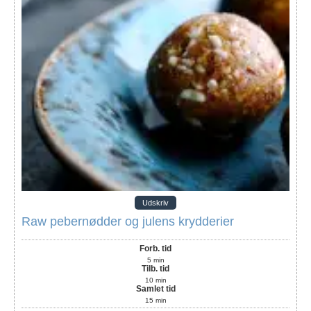
Udskriv
Raw pebernødder og julens krydderier
Forb. tid
5
min
Tilb. tid
10
min
Samlet tid
15
min