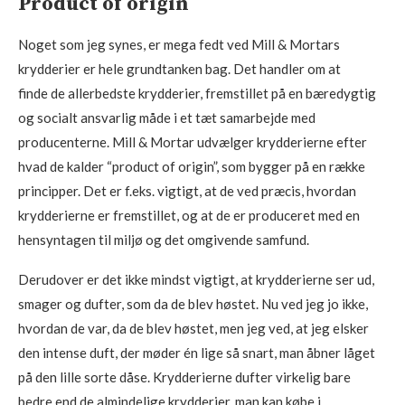
Product of origin
Noget som jeg synes, er mega fedt ved Mill & Mortars
krydderier er hele grundtanken bag. Det handler om at
finde de allerbedste krydderier, fremstillet på en bæredygtig
og socialt ansvarlig måde i et tæt samarbejde med
producenterne. Mill & Mortar udvælger krydderierne efter
hvad de kalder “product of origin”, som bygger på en række
principper. Det er f.eks. vigtigt, at de ved præcis, hvordan
krydderierne er fremstillet, og at de er produceret med en
hensyntagen til miljø og det omgivende samfund.
Derudover er det ikke mindst vigtigt, at krydderierne ser ud,
smager og dufter, som da de blev høstet. Nu ved jeg jo ikke,
hvordan de var, da de blev høstet, men jeg ved, at jeg elsker
den intense duft, der møder én lige så snart, man åbner låget
på den lille sorte dåse. Krydderierne dufter virkelig bare
bedre end de almindelige krydderier, man kan købe i