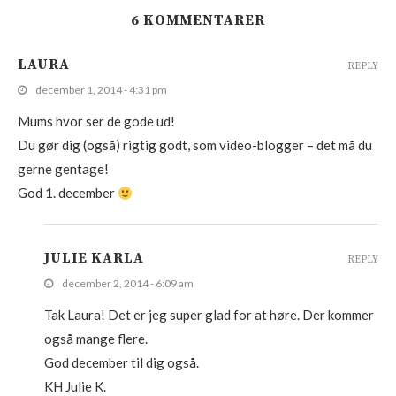
6 KOMMENTARER
LAURA
REPLY
december 1, 2014 - 4:31 pm
Mums hvor ser de gode ud!
Du gør dig (også) rigtig godt, som video-blogger – det må du
gerne gentage!
God 1. december
JULIE KARLA
REPLY
december 2, 2014 - 6:09 am
Tak Laura! Det er jeg super glad for at høre. Der kommer
også mange flere.
God december til dig også.
KH Julie K.