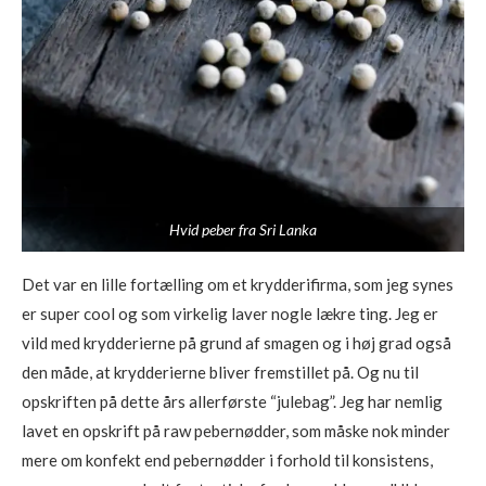
Hvid peber fra Sri Lanka
Det var en lille fortælling om et krydderifirma, som jeg synes
er super cool og som virkelig laver nogle lækre ting. Jeg er
vild med krydderierne på grund af smagen og i høj grad også
den måde, at krydderierne bliver fremstillet på. Og nu til
opskriften på dette års allerførste “julebag”. Jeg har nemlig
lavet en opskrift på raw pebernødder, som måske nok minder
mere om konfekt end pebernødder i forhold til konsistens,