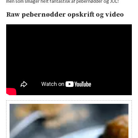
men som smager helt fantastisk af pebernødder og JUL!
Raw pebernødder opskrift og video