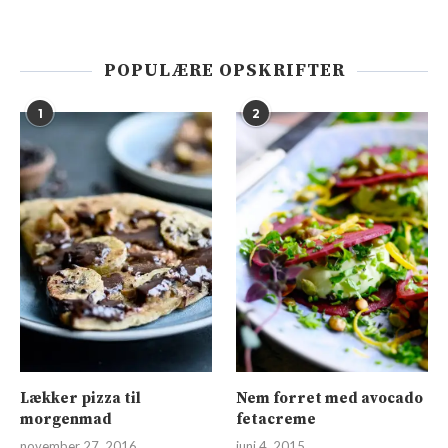
POPULÆRE OPSKRIFTER
1
2
Lækker pizza til
Nem forret med avocado
morgenmad
fetacreme
november 27, 2016
juni 4, 2015