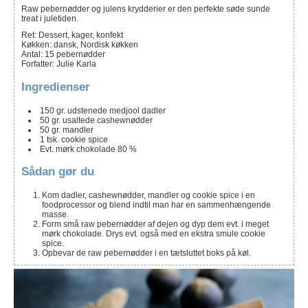
Raw pebernødder og julens krydderier er den perfekte søde sunde
treat i juletiden.
Ret:
Dessert, kager, konfekt
Køkken:
dansk, Nordisk køkken
Antal
:
15
pebernødder
Forfatter
:
Julie Karla
Ingredienser
150
gr.
udstenede medjool dadler
50
gr.
usaltede cashewnødder
50
gr.
mandler
1
tsk.
cookie spice
Evt. mørk chokolade 80 %
Sådan gør du
Kom dadler, cashewnødder, mandler og cookie spice i en
foodprocessor og blend indtil man har en sammenhængende
masse.
Form små raw pebernødder af dejen og dyp dem evt. i meget
mørk chokolade. Drys evt. også med en ekstra smule cookie
spice.
Opbevar de raw pebernødder i en tætsluttet boks på køl.