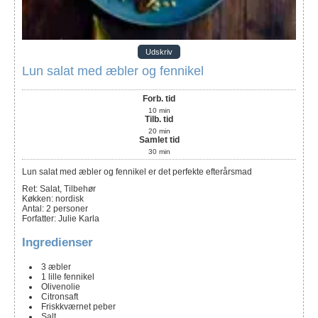
Udskriv
Lun salat med æbler og fennikel
Forb. tid
10
min
Tilb. tid
20
min
Samlet tid
30
min
Lun salat med æbler og fennikel er det perfekte efterårsmad
Ret:
Salat, Tilbehør
Køkken:
nordisk
Antal
:
2
personer
Forfatter
:
Julie Karla
Ingredienser
3
æbler
1
lille fennikel
Olivenolie
Citronsaft
Friskkværnet peber
Salt