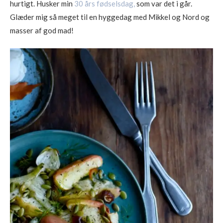
hurtigt. Husker min
30 års fødselsdag,
som var det i går.
Glæder mig så meget til en hyggedag med Mikkel og Nord og
masser af god mad!