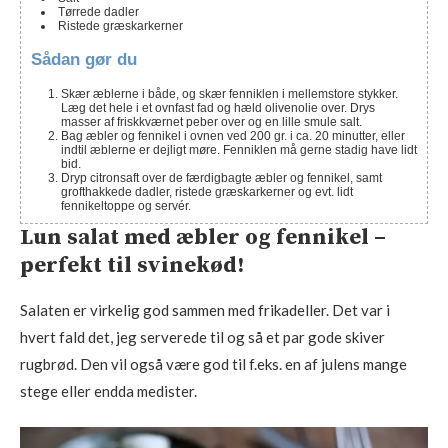
Tørrede dadler
Ristede græskarkerner
Sådan gør du
Skær æblerne i både, og skær fenniklen i mellemstore stykker.
Læg det hele i et ovnfast fad og hæld olivenolie over. Drys
masser af friskkværnet peber over og en lille smule salt.
Bag æbler og fennikel i ovnen ved 200 gr. i ca. 20 minutter, eller
indtil æblerne er dejligt møre. Fenniklen må gerne stadig have lidt
bid.
Dryp citronsaft over de færdigbagte æbler og fennikel, samt
grofthakkede dadler, ristede græskarkerner og evt. lidt
fennikeltoppe og servér.
Lun salat med æbler og fennikel –
perfekt til svinekød!
Salaten er virkelig god sammen med frikadeller. Det var i
hvert fald det, jeg serverede til og så et par gode skiver
rugbrød. Den vil også være god til f.eks. en af julens mange
stege eller endda medister.