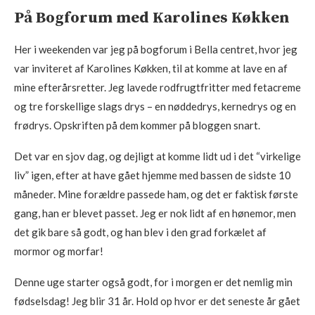
På Bogforum med Karolines Køkken
Her i weekenden var jeg på bogforum i Bella centret, hvor jeg
var inviteret af Karolines Køkken, til at komme at lave en af
mine efterårsretter. Jeg lavede rodfrugtfritter med fetacreme
og tre forskellige slags drys – en nøddedrys, kernedrys og en
frødrys. Opskriften på dem kommer på bloggen snart.
Det var en sjov dag, og dejligt at komme lidt ud i det “virkelige
liv” igen, efter at have gået hjemme med bassen de sidste 10
måneder. Mine forældre passede ham, og det er faktisk første
gang, han er blevet passet. Jeg er nok lidt af en hønemor, men
det gik bare så godt, og han blev i den grad forkælet af
mormor og morfar!
Denne uge starter også godt, for i morgen er det nemlig min
fødselsdag! Jeg blir 31 år. Hold op hvor er det seneste år gået