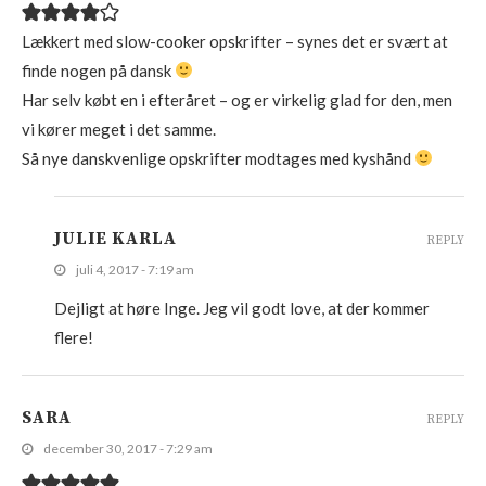
Lækkert med slow-cooker opskrifter – synes det er svært at
finde nogen på dansk
Har selv købt en i efteråret – og er virkelig glad for den, men
vi kører meget i det samme.
Så nye danskvenlige opskrifter modtages med kyshånd
JULIE KARLA
REPLY
juli 4, 2017 - 7:19 am
Dejligt at høre Inge. Jeg vil godt love, at der kommer
flere!
SARA
REPLY
december 30, 2017 - 7:29 am