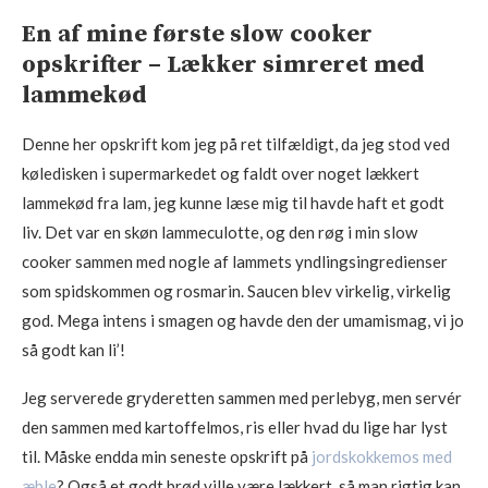
En af mine første slow cooker
opskrifter – Lækker simreret med
lammekød
Denne her opskrift kom jeg på ret tilfældigt, da jeg stod ved
køledisken i supermarkedet og faldt over noget lækkert
lammekød fra lam, jeg kunne læse mig til havde haft et godt
liv. Det var en skøn lammeculotte, og den røg i min slow
cooker sammen med nogle af lammets yndlingsingredienser
som spidskommen og rosmarin. Saucen blev virkelig, virkelig
god. Mega intens i smagen og havde den der umamismag, vi jo
så godt kan li’!
Jeg serverede gryderetten sammen med perlebyg, men servér
den sammen med kartoffelmos, ris eller hvad du lige har lyst
til. Måske endda min seneste opskrift på
jordskokkemos med
æble
? Også et godt brød ville være lækkert, så man rigtig kan