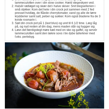
lammeculotten over i din slow cooker. Hæld stegeskyen ved.
Halvér rødløget og skær det i halve skiver. Snit blegsellerien i
små stykker. Kom det hele i din crock pot sammen med 2 fed
presset hvidløg, de flåede cherrytomater, vand og alle de tørre
krydderier samt salt, peber og sukker. Kom også bladene fra de 3
kviste rosmarin i.
Sæt din crock pot på 1 (lavt blus) og uret til 6 1/2 time. Læg låg
på, og nyd resten af din dag, mens maden står og hygger sig.
Løsn det færdigstegt møre kød med en ske og gaffel, og servér
lammeculotten samt den lækre sovs i tre dybe tallerkner med
f.eks. perlebyg.