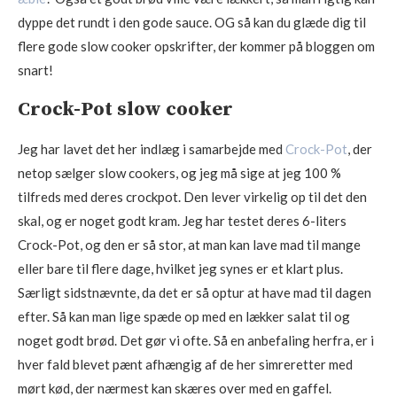
dyppe det rundt i den gode sauce. OG så kan du glæde dig til
flere gode slow cooker opskrifter, der kommer på bloggen om
snart!
Crock-Pot slow cooker
Jeg har lavet det her indlæg i samarbejde med
Crock-Pot
, der
netop sælger slow cookers, og jeg må sige at jeg 100 %
tilfreds med deres crockpot. Den lever virkelig op til det den
skal, og er noget godt kram. Jeg har testet deres 6-liters
Crock-Pot, og den er så stor, at man kan lave mad til mange
eller bare til flere dage, hvilket jeg synes er et klart plus.
Særligt sidstnævnte, da det er så optur at have mad til dagen
efter. Så kan man lige spæde op med en lækker salat til og
noget godt brød. Det gør vi ofte. Så en anbefaling herfra, er i
hver fald blevet pænt afhængig af de her simreretter med
mørt kød, der nærmest kan skæres over med en gaffel.