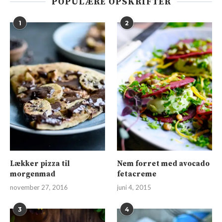
POPULÆRE OPSKRIFTER
1
2
Lækker pizza til
Nem forret med avocado
morgenmad
fetacreme
november 27, 2016
juni 4, 2015
3
4