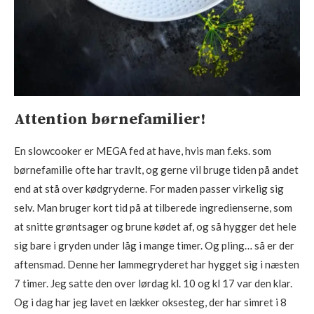
Attention børnefamilier!
En slowcooker er MEGA fed at have, hvis man f.eks. som
børnefamilie ofte har travlt, og gerne vil bruge tiden på andet
end at stå over kødgryderne. For maden passer virkelig sig
selv. Man bruger kort tid på at tilberede ingredienserne, som
at snitte grøntsager og brune kødet af, og så hygger det hele
sig bare i gryden under låg i mange timer. Og pling… så er der
aftensmad. Denne her lammegryderet har hygget sig i næsten
7 timer. Jeg satte den over lørdag kl. 10 og kl 17 var den klar.
Og i dag har jeg lavet en lækker oksesteg, der har simret i 8