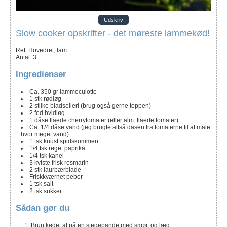
Udskriv
Slow cooker opskrifter - det møreste lammekød!
Ret:
Hovedret, lam
Antal
:
3
Ingredienser
Ca. 350
gr
lammeculotte
1
stk
rødløg
2
stilke
bladselleri
(brug også gerne toppen)
2
fed
hvidløg
1
dåse
flåede cherrytomater
(eller alm. flåede tomater)
Ca. 1/4
dåse
vand
(jeg brugte altså dåsen fra tomaterne til at måle
hvor meget vand)
1
tsk
knust spidskommen
1/4
tsk
røget paprika
1/4
tsk
kanel
3
kviste
frisk rosmarin
2
stk
laurbærblade
Friskkværnet peber
1
tsk
salt
2
tsk
sukker
Sådan gør du
Brun kødet af på en stegepande med smør, og læg