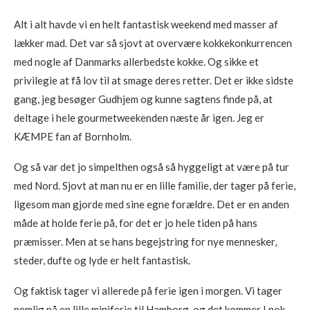
Alt i alt havde vi en helt fantastisk weekend med masser af
lækker mad. Det var så sjovt at overvære kokkekonkurrencen
med nogle af Danmarks allerbedste kokke. Og sikke et
privilegie at få lov til at smage deres retter. Det er ikke sidste
gang, jeg besøger Gudhjem og kunne sagtens finde på, at
deltage i hele gourmetweekenden næste år igen. Jeg er
KÆMPE fan af Bornholm.
Og så var det jo simpelthen også så hyggeligt at være på tur
med Nord. Sjovt at man nu er en lille familie, der tager på ferie,
ligesom man gjorde med sine egne forældre. Det er en anden
måde at holde ferie på, for det er jo hele tiden på hans
præmisser. Men at se hans begejstring for nye mennesker,
steder, dufte og lyde er helt fantastisk.
Og faktisk tager vi allerede på ferie igen i morgen. Vi tager
nemlig på en lille miniferie til Hamborg, og det kommer I nok