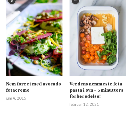
3
4
Nem forret med avocado
Verdens nemmeste feta
fetacreme
pasta i ovn – 5 minutters
forberedelse!
juni 4, 2015
februar 12, 2021