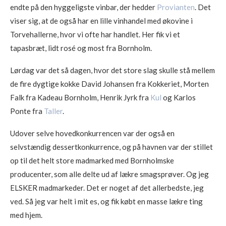
endte på den hyggeligste vinbar, der hedder
Provianten
. Det
viser sig, at de også har en lille vinhandel med økovine i
Torvehallerne, hvor vi ofte har handlet. Her fik vi et
tapasbræt, lidt rosé og most fra Bornholm.
Lørdag var det så dagen, hvor det store slag skulle stå mellem
de fire dygtige kokke David Johansen fra Kokkeriet, Morten
Falk fra Kadeau Bornholm, Henrik Jyrk fra
Kul
og Karlos
Ponte fra
Taller
.
Udover selve hovedkonkurrencen var der også en
selvstændig dessertkonkurrence, og på havnen var der stillet
op til det helt store madmarked med Bornholmske
producenter, som alle delte ud af lækre smagsprøver. Og jeg
ELSKER madmarkeder. Det er noget af det allerbedste, jeg
ved. Så jeg var helt i mit es, og fik købt en masse lækre ting
med hjem.