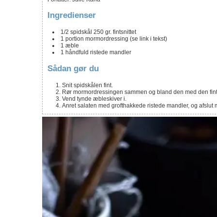
Ingredienser
1/2
spidskål
250 gr. fintsnittet
1
portion mormordressing
(se link i tekst)
1
æble
1
håndfuld ristede mandler
Sådan gør du
Snit spidskålen fint.
Rør mormordressingen sammen og bland den med den fints
Vend tynde æbleskiver i.
Anret salaten med grofthakkede ristede mandler, og afslut me