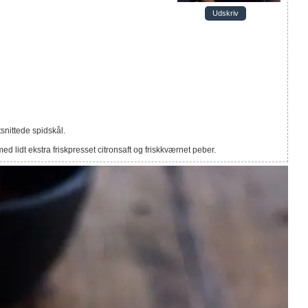
Udskriv
nittede spidskål.
d lidt ekstra friskpresset citronsaft og friskkværnet peber.