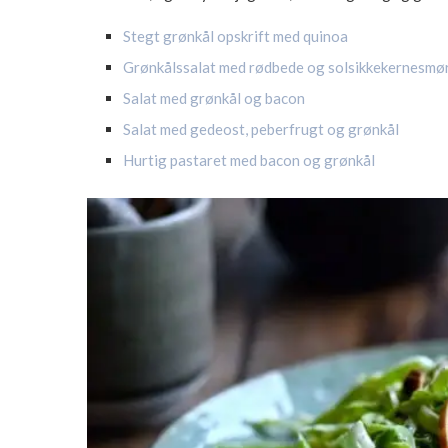
Stegt grønkål opskrift med quinoa
Grønkålssalat med rødbede og solsikkekernesmø
Salat med grønkål og bacon
Salat med gedeost, peberfrugt og grønkål
Hurtig pastaret med bacon og grønkål