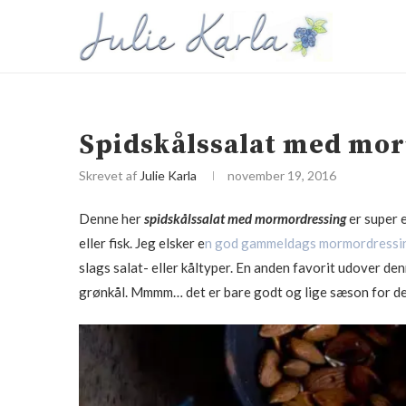
Spidskålssalat med mo
Skrevet af
Julie Karla
november 19, 2016
Denne her
spidskålssalat med mormordressing
er super 
eller fisk. Jeg elsker e
n god gammeldags mormordressi
slags salat- eller kåltyper. En anden favorit udover de
grønkål. Mmmm… det er bare godt og lige sæson for det