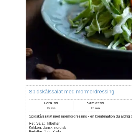
Spidskålssalat med mormordressing
Forb. tid
Samlet tid
15
min
15
min
Spidskålssalat med mormordressing - en kombination du aldrig bl
Ret:
Salat, Tilbehør
Køkken:
dansk, nordisk
Forfatter
:
Julie Karla