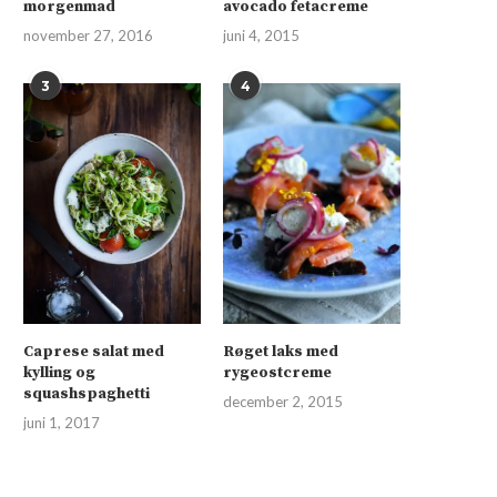
morgenmad
avocado fetacreme
november 27, 2016
juni 4, 2015
3
4
Caprese salat med
Røget laks med
kylling og
rygeostcreme
squashspaghetti
december 2, 2015
juni 1, 2017