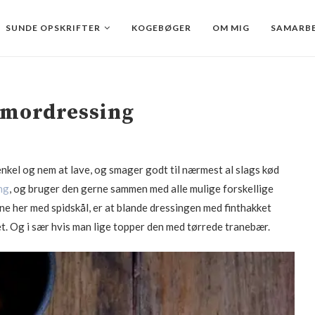
SUNDE OPSKRIFTER
KOGEBØGER
OM MIG
SAMARBE
rmordressing
enkel og nem at lave, og smager godt til nærmest al slags kød
ng
, og bruger den gerne sammen med alle mulige forskellige
nne her med spidskål, er at blande dressingen med finthakket
. Og i sær hvis man lige topper den med tørrede tranebær.