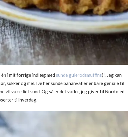
én i mit forrige indlæg med
sunde gulerodsmuffins
) ! Jeg kan
smør, sukker og mel. De her sunde bananvafler er bare geniale til
vil være lidt sund. Og så er det vafler, jeg giver til Nord med
serter til hverdag.