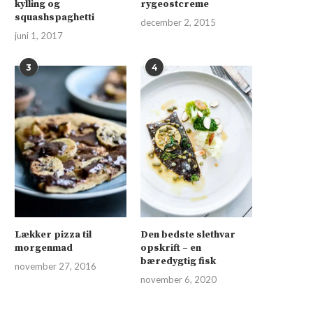
kylling og
rygeostcreme
squashspaghetti
december 2, 2015
juni 1, 2017
3
4
Lækker pizza til
Den bedste slethvar
morgenmad
opskrift – en
bæredygtig fisk
november 27, 2016
november 6, 2020