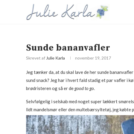
Sunde bananvafler
Skrevet af
Julie Karla
november 19, 2017
Jeg tænker da, at du skal lave de her sunde bananvafler
sund snack? Jeg har i hvert fald stadig et par vafler i kø
brødristeren og så er de
good to go
.
Selvfølgelig i selskab med noget super lækkert smørel
lidt mandelsmør eller den multebærsyltetøj, jeg købte 