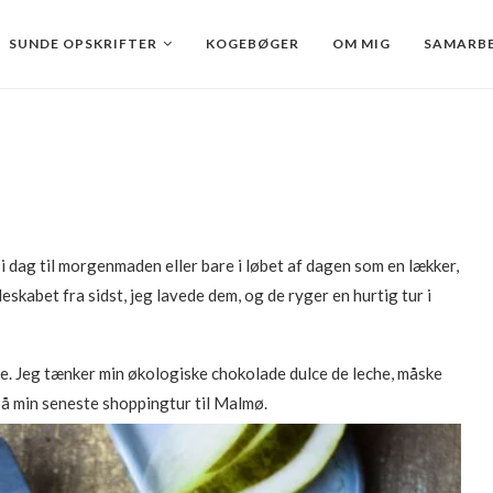
SUNDE OPSKRIFTER
KOGEBØGER
OM MIG
SAMARBE
 i dag til morgenmaden eller bare i løbet af dagen som en lækker,
leskabet fra sidst, jeg lavede dem, og de ryger en hurtig tur i
se. Jeg tænker min økologiske chokolade dulce de leche, måske
på min seneste shoppingtur til Malmø.