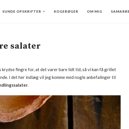
SUNDE OPSKRIFTER
KOGEBØGER
OM MIG
SAMARBE
kre salater
rydse fingre for, at det varer bare lidt tid, så vi kan få grillet
de. I det her indlæg vil jeg komme med nogle anbefalinger til
ndlingssalater
.