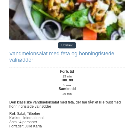
Udskriv
Vandmelonsalat med feta og honningristede
valnødder
Forb. tid
15
min
Tilb. tid
5
min
Samlet tid
20
min
Den klassiske vandmelonsalat med feta, der har fået et lille twist med
honningristede valnødder
Ret:
Salat, Tilbehør
Køkken:
internationalt
Antal
:
4
personer
Forfatter
:
Julie Karla