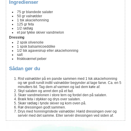
Ingredienser
75
gr
blandede salater
50
gr
valnødder
1
tsk
akaciehonning
125
gr
feta
1/2
rødløg
et par tykke skiver
vandmelon
Dressing
2
spsk
olivenolie
1
spsk
balsamicoeddike
1/2
tsk
agavesirup eller akaciehonning
salt
friskkværnet peber
Sådan gør du
Rist valnødder på en pande sammen med 1 tsk akaciehonning
og rør godt rundt indtil valnødder begynder at tage farve. Ca. en 5
minutters tid. Tag dem af varmen og lad dem køle af.
Skyl salaten og anret den på et fad.
Skær vandmelonen i store tern og fordel den på salaten.
Bræk feta i stykker og drys over salaten.
Skær rødløg i tynde skiver og kom oven på.
Rør dressingen godt sammen.
Drys med honningristede valnødder. Hæld dressingen over og
servér med det samme. Eller servér dressingen ved siden af.