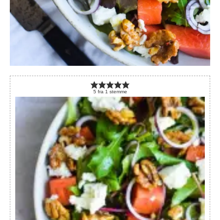
5
fra
1
stemme