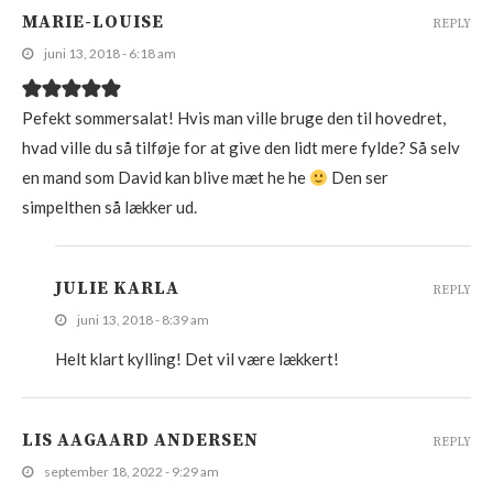
MARIE-LOUISE
REPLY
juni 13, 2018 - 6:18 am
Pefekt sommersalat! Hvis man ville bruge den til hovedret,
hvad ville du så tilføje for at give den lidt mere fylde? Så selv
en mand som David kan blive mæt he he
Den ser
simpelthen så lækker ud.
JULIE KARLA
REPLY
juni 13, 2018 - 8:39 am
Helt klart kylling! Det vil være lækkert!
LIS AAGAARD ANDERSEN
REPLY
september 18, 2022 - 9:29 am