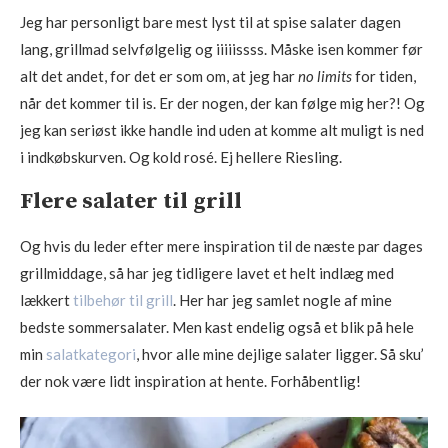
Jeg har personligt bare mest lyst til at spise salater dagen
lang, grillmad selvfølgelig og iiiiissss. Måske isen kommer før
alt det andet, for det er som om, at jeg har
no limits
for tiden,
når det kommer til is. Er der nogen, der kan følge mig her?! Og
jeg kan seriøst ikke handle ind uden at komme alt muligt is ned
i indkøbskurven. Og kold rosé. Ej hellere Riesling.
Flere salater til grill
Og hvis du leder efter mere inspiration til de næste par dages
grillmiddage, så har jeg tidligere lavet et helt indlæg med
lækkert
tilbehør til grill
. Her har jeg samlet nogle af mine
bedste sommersalater. Men kast endelig også et blik på hele
min
salatkategori
, hvor alle mine dejlige salater ligger. Så sku’
der nok være lidt inspiration at hente. Forhåbentlig!