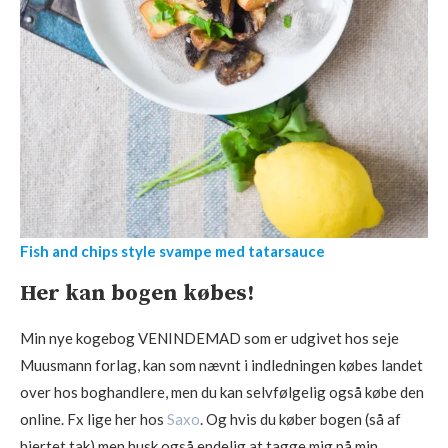
Fish and chips style svampe med tatarsauce
Her kan bogen købes!
Min nye kogebog VENINDEMAD som er udgivet hos seje
Muusmann forlag, kan som nævnt i indledningen købes landet
over hos boghandlere, men du kan selvfølgelig også købe den
online. Fx lige her hos
Saxo
. Og hvis du køber bogen (så af
hjertet tak) men husk også endelig at tagge mig på min